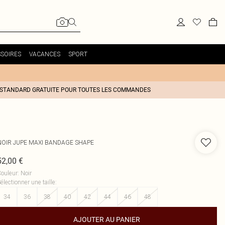
SOIRES
VACANCES
SPORT
 STANDARD GRATUITE POUR TOUTES LES COMMANDES
NOIR JUPE MAXI BANDAGE SHAPE
52,00 €
ouleur
:
Noir
électionner une taille
:
34
36
38
40
42
44
46
48
AJOUTER AU PANIER