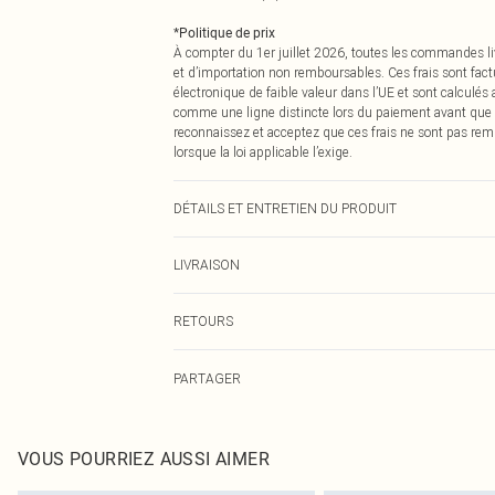
*
Politique de prix
À compter du 1er juillet 2026, toutes les commandes li
et d’importation non remboursables. Ces frais sont fact
électronique de faible valeur dans l’UE et sont calculés
comme une ligne distincte lors du paiement avant que
reconnaissez et acceptez que ces frais ne sont pas rem
lorsque la loi applicable l’exige.
DÉTAILS ET ENTRETIEN DU PRODUIT
100% Polyester Veuillez noter : en raison du tissu utilis
LIVRAISON
Livraison standard France
RETOURS
Jusqu'à 7 jours ouvrables
Un problème survient ? Vous disposez de 21 jours à com
Livraison express France
PARTAGER
Veuillez noter que nous ne pouvons pas rembourser les 
Jusqu'à 2-3 jours ouvrables
pour adultes, les maillots de bain ou la lingerie si l
Livraison en Point Relais
Les chaussures et/ou vêtements doivent être non portés,
Jusqu'à 7 jours ouvrables
également être essayées en intérieur. Les articles pour l
VOUS POURRIEZ AUSSI AIMER
oreillers, doivent être inutilisés et dans leur emballage 