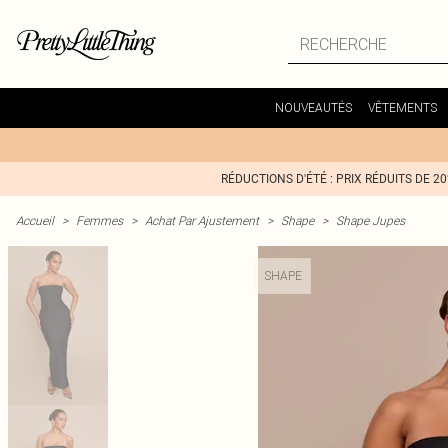
NOUVEAUTÉS
VÊTEMENTS
RÉDUCTIONS D'ÉTÉ : PRIX RÉDUITS DE 2
Accueil
>
Femmes
>
Achat Par Ajustement
>
Shape
>
Shape Jupes
SHAPE