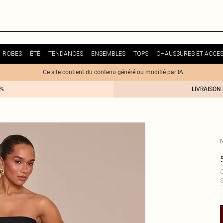
ROBES
ÉTÉ
TENDANCES
ENSEMBLES
TOPS
CHAUSSURES ET ACCES
Ce site contient du contenu généré ou modifié par IA.
0%
LIVRAISON
C
S