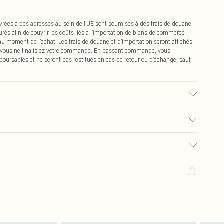
vrées à des adresses au sein de l’UE sont soumises à des frais de douane
urés afin de couvrir les coûts liés à l’importation de biens de commerce
 au moment de l’achat. Les frais de douane et d’importation seront affichés
 vous ne finalisiez votre commande. En passant commande, vous
boursables et ne seront pas restitués en cas de retour ou d’échange, sauf
é, la couleur peut déteindre.
0
pter de la réception pour nous retourner un article.
€7.99
masques tendance, les cosmétiques, les bijoux pour piercings, les jouets
'opercule d'hygiène est endommagé ou endommagé.
€2.99
 non lavés et porter leurs étiquettes d'origine. Les chaussures doivent
a maison, y compris le linge de lit, les matelas, les surmatelas et les
d'origine non ouvert. Ceci n'affecte pas vos droits statutaires.