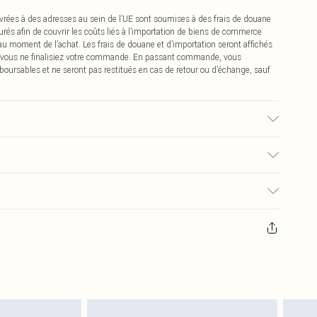
vrées à des adresses au sein de l’UE sont soumises à des frais de douane
urés afin de couvrir les coûts liés à l’importation de biens de commerce
 au moment de l’achat. Les frais de douane et d’importation seront affichés
 vous ne finalisiez votre commande. En passant commande, vous
boursables et ne seront pas restitués en cas de retour ou d’échange, sauf
, la couleur peut déteindre.
0
pter de la réception pour nous retourner un article.
€7.99
masques tendance, les cosmétiques, les bijoux pour piercings, les jouets
'opercule d'hygiène est endommagé ou endommagé.
€2.99
 non lavés et porter leurs étiquettes d'origine. Les chaussures doivent
a maison, y compris le linge de lit, les matelas, les surmatelas et les
d'origine non ouvert. Ceci n'affecte pas vos droits statutaires.
 de retour.