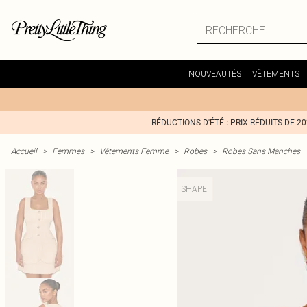
NOUVEAUTÉS
VÊTEMENTS
RÉDUCTIONS D'ÉTÉ : PRIX RÉDUITS DE 2
Accueil
>
Femmes
>
Vêtements Femme
>
Robes
>
Robes Sans Manches
SHAPE