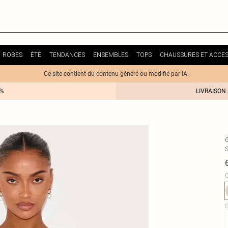
ROBES
ÉTÉ
TENDANCES
ENSEMBLES
TOPS
CHAUSSURES ET ACCES
Ce site contient du contenu généré ou modifié par IA.
0%
LIVRAISON
C
S