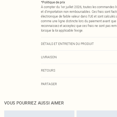
*
Politique de prix
À compter du 1er juillet 2026, toutes les commandes li
et d’importation non remboursables. Ces frais sont fact
électronique de faible valeur dans l’UE et sont calculés
comme une ligne distincte lors du paiement avant que
reconnaissez et acceptez que ces frais ne sont pas rem
lorsque la loi applicable l’exige.
DÉTAILS ET ENTRETIEN DU PRODUIT
100,0 % Coton Veuillez noter : en raison du tissu utilisé
LIVRAISON
Livraison standard France
RETOURS
Jusqu'à 7 jours ouvrables
Un problème survient ? Vous disposez de 21 jours à com
Livraison express France
PARTAGER
Veuillez noter que nous ne pouvons pas rembourser les 
Jusqu'à 2-3 jours ouvrables
pour adultes, les maillots de bain ou la lingerie si l
Livraison en Point Relais
Les chaussures et/ou vêtements doivent être non portés,
Jusqu'à 7 jours ouvrables
également être essayées en intérieur. Les articles pour l
VOUS POURRIEZ AUSSI AIMER
oreillers, doivent être inutilisés et dans leur emballage 
Cliquez
ici
pour consulter l'intégralité de notre politique