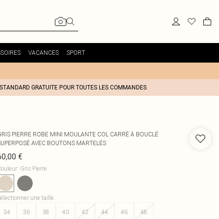
SOIRES
VACANCES
SPORT
 STANDARD GRATUITE POUR TOUTES LES COMMANDES
GRIS PIERRE ROBE MINI MOULANTE COL CARRÉ À BOUCLÉ
SUPERPOSÉ AVEC BOUTONS MARTELÉS
60,00 €
ouleur
:
Gris Pierre
électionner une taille
:
34
36
38
40
42
44
46
48