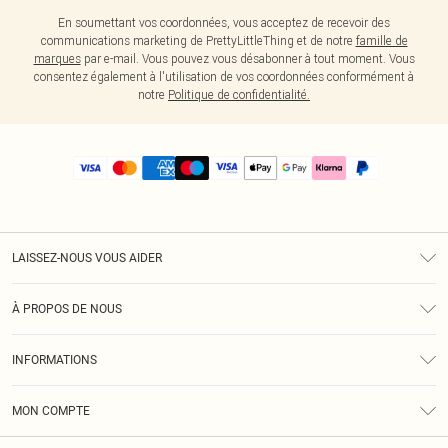
En soumettant vos coordonnées, vous acceptez de recevoir des
communications marketing de PrettyLittleThing et de notre
famille de
marques
par e-mail. Vous pouvez vous désabonner à tout moment. Vous
consentez également à l'utilisation de vos coordonnées conformément à
notre
Politique de confidentialité.
LAISSEZ-NOUS VOUS AIDER
Assistance
À PROPOS DE NOUS
Retours
À Notre Sujet
Guide Des Tailles
INFORMATIONS
PLT Réduction pour les étudiants
Livraison
Conditions Générales
Diversité
Royalty
MON COMPTE
Politique De Confidentialité
Klarna