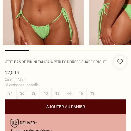
VERT BAS DE BIKINI TANGA À PERLES DORÉES SHAPE BRIGHT
12,00 €
Couleur
:
Vert
Sélectionner une taille
:
34
36
38
40
42
44
46
48
AJOUTER AU PANIER
Sublimez votre expérience