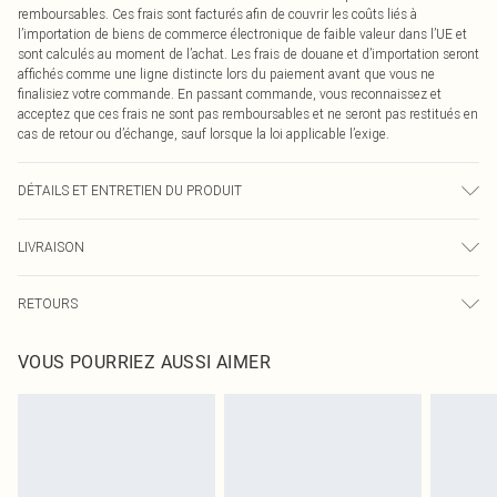
remboursables. Ces frais sont facturés afin de couvrir les coûts liés à
l’importation de biens de commerce électronique de faible valeur dans l’UE et
sont calculés au moment de l’achat. Les frais de douane et d’importation seront
affichés comme une ligne distincte lors du paiement avant que vous ne
finalisiez votre commande. En passant commande, vous reconnaissez et
acceptez que ces frais ne sont pas remboursables et ne seront pas restitués en
cas de retour ou d’échange, sauf lorsque la loi applicable l’exige.
DÉTAILS ET ENTRETIEN DU PRODUIT
90,0 % Polyester, 10,0 % Élasthanne Veuillez noter : en raison du tissu utilisé,
LIVRAISON
des transferts de couleur peuvent se produire.
Livraison standard France
0
RETOURS
Jusqu'à 7 jours ouvrables
Un problème survient ? Vous disposez de 21 jours à compter de la réception
Livraison express France
€7.99
VOUS POURRIEZ AUSSI AIMER
pour nous retourner un article.
Jusqu'à 2-3 jours ouvrables
Veuillez noter que nous ne pouvons pas rembourser les masques tendance, les
Livraison en Point Relais
€2.99
cosmétiques, les bijoux pour piercings, les jouets pour adultes, les maillots de
Jusqu'à 7 jours ouvrables
bain ou la lingerie si l'opercule d'hygiène est endommagé ou endommagé.
Les chaussures et/ou vêtements doivent être non portés, non lavés et porter
leurs étiquettes d'origine. Les chaussures doivent également être essayées en