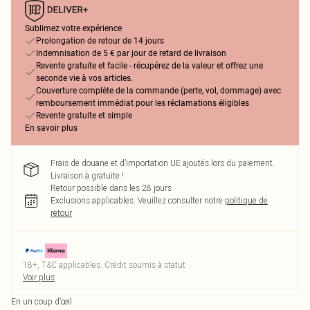
Sublimez votre expérience
Prolongation de retour de 14 jours
Indemnisation de 5 € par jour de retard de livraison
Revente gratuite et facile - récupérez de la valeur et offrez une
seconde vie à vos articles.
Couverture complète de la commande (perte, vol, dommage) avec
remboursement immédiat pour les réclamations éligibles
Revente gratuite et simple
En savoir plus
Frais de douane et d’importation UE ajoutés lors du paiement.
Livraison à gratuite !
Retour possible dans les 28 jours
Exclusions applicables.
Veuillez consulter notre
politique de
retour
18+, T&C applicables. Crédit soumis à statut
Voir plus
En un coup d’œil