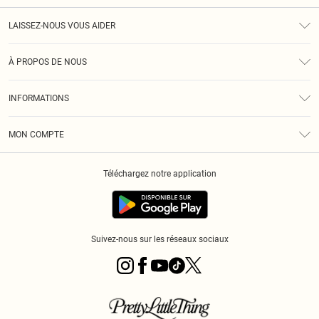
LAISSEZ-NOUS VOUS AIDER
Assistance
À PROPOS DE NOUS
Retours
À Notre Sujet
Guide Des Tailles
INFORMATIONS
PLT Réduction pour les étudiants
Livraison
Conditions Générales
Diversité
Royalty
MON COMPTE
Politique De Confidentialité
Klarna
Cookies
Informations Sur L’App PLT
Réduction étudiant - Student Beans
Téléchargez notre application
Historique
Suivez-nous sur les réseaux sociaux