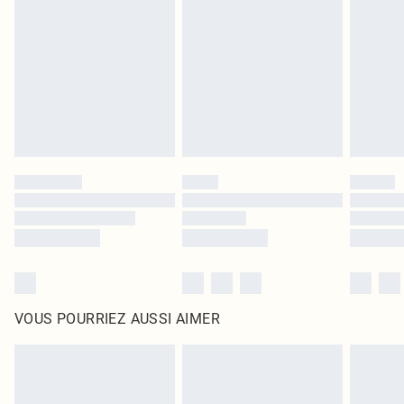
intérieur. Les articles pour la maison, y compris le linge de lit, les matelas, les
surmatelas et les oreillers, doivent être inutilisés et dans leur emballage
d'origine non ouvert. Ceci n'affecte pas vos droits statutaires.
Cliquez
ici
pour consulter l'intégralité de notre politique de retour.
VOUS POURRIEZ AUSSI AIMER