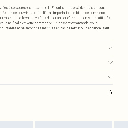
vrées à des adresses au sein de l’UE sont soumises à des frais de douane
urés afin de couvrir les coûts liés à l’importation de biens de commerce
 au moment de l’achat. Les frais de douane et d’importation seront affichés
 vous ne finalisiez votre commande. En passant commande, vous
boursables et ne seront pas restitués en cas de retour ou d’échange, sauf
é, des transferts de couleur peuvent se produire.
0
pter de la réception pour nous retourner un article.
€7.99
masques tendance, les cosmétiques, les bijoux pour piercings, les jouets
'opercule d'hygiène est endommagé ou endommagé.
€2.99
 non lavés et porter leurs étiquettes d'origine. Les chaussures doivent
a maison, y compris le linge de lit, les matelas, les surmatelas et les
d'origine non ouvert. Ceci n'affecte pas vos droits statutaires.
 de retour.