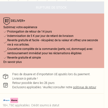
RUPTURE DE STOCK
Sublimez votre expérience
Prolongation de retour de 14 jours
Indemnisation de 5 € par jour de retard de livraison
Revente gratuite et facile - récupérez de la valeur et offrez une seconde
vie à vos articles.
Couverture complète de la commande (perte, vol, dommage) avec
remboursement immédiat pour les réclamations éligibles
Revente gratuite et simple
En savoir plus
Frais de douane et d’importation UE ajoutés lors du paiement.
Livraison à gratuite !
Retour possible dans les 28 jours
Exclusions applicables.
Veuillez consulter notre
politique de retour
18+, T&C applicables. Crédit soumis à statut