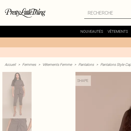
NOUVEAUTÉS
VÊTEMENTS
Accueil
>
Femmes
>
Vêtements Femme
>
Pantalons
>
Pantalons Style Cap
SHAPE