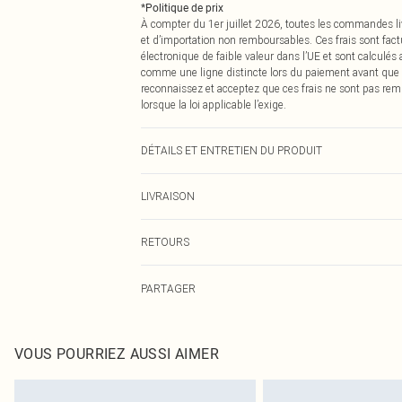
*
Politique de prix
À compter du 1er juillet 2026, toutes les commandes li
et d’importation non remboursables. Ces frais sont fact
électronique de faible valeur dans l’UE et sont calculés
comme une ligne distincte lors du paiement avant que
reconnaissez et acceptez que ces frais ne sont pas rem
lorsque la loi applicable l’exige.
DÉTAILS ET ENTRETIEN DU PRODUIT
100% Polyester Veuillez noter : en raison du tissu utilis
LIVRAISON
Livraison standard France
RETOURS
Jusqu'à 7 jours ouvrables
Un problème survient ? Vous disposez de 21 jours à com
Livraison express France
PARTAGER
Veuillez noter que nous ne pouvons pas rembourser les 
Jusqu'à 2-3 jours ouvrables
pour adultes, les maillots de bain ou la lingerie si l
Livraison en Point Relais
Les chaussures et/ou vêtements doivent être non portés,
Jusqu'à 7 jours ouvrables
également être essayées en intérieur. Les articles pour l
VOUS POURRIEZ AUSSI AIMER
oreillers, doivent être inutilisés et dans leur emballage 
Cliquez
ici
pour consulter l'intégralité de notre politique