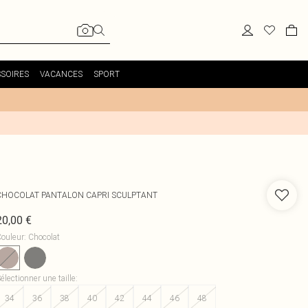
SOIRES
VACANCES
SPORT
CHOCOLAT PANTALON CAPRI SCULPTANT
20,00 €
ouleur
:
Chocolat
électionner une taille
:
34
36
38
40
42
44
46
48