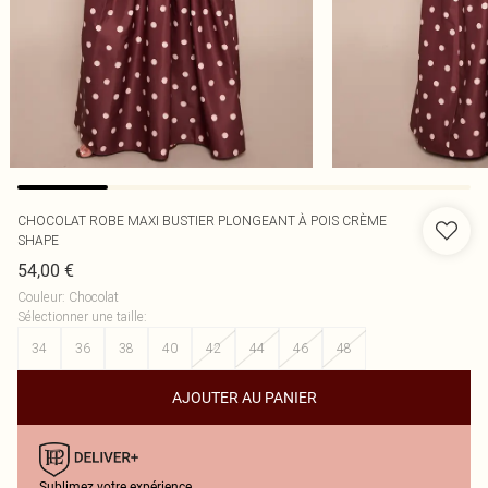
CHOCOLAT ROBE MAXI BUSTIER PLONGEANT À POIS CRÈME
SHAPE
54,00 €
Couleur
:
Chocolat
Sélectionner une taille
:
34
36
38
40
42
44
46
48
AJOUTER AU PANIER
Sublimez votre expérience