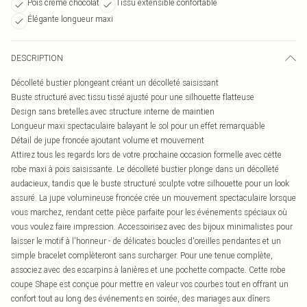
Pois crème chocolat
Tissu extensible confortable
Élégante longueur maxi
DESCRIPTION
Décolleté bustier plongeant créant un décolleté saisissant
Buste structuré avec tissu tissé ajusté pour une silhouette flatteuse
Design sans bretelles avec structure interne de maintien
Longueur maxi spectaculaire balayant le sol pour un effet remarquable
Détail de jupe froncée ajoutant volume et mouvement
Attirez tous les regards lors de votre prochaine occasion formelle avec cette
robe maxi à pois saisissante. Le décolleté bustier plonge dans un décolleté
audacieux, tandis que le buste structuré sculpte votre silhouette pour un look
assuré. La jupe volumineuse froncée crée un mouvement spectaculaire lorsque
vous marchez, rendant cette pièce parfaite pour les événements spéciaux où
vous voulez faire impression. Accessoirisez avec des bijoux minimalistes pour
laisser le motif à l'honneur - de délicates boucles d'oreilles pendantes et un
simple bracelet complèteront sans surcharger. Pour une tenue complète,
associez avec des escarpins à lanières et une pochette compacte. Cette robe
coupe Shape est conçue pour mettre en valeur vos courbes tout en offrant un
confort tout au long des événements en soirée, des mariages aux dîners