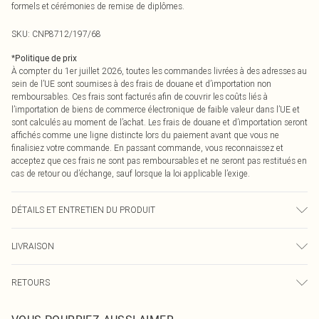
formels et cérémonies de remise de diplômes.
SKU:
CNP8712/197/68
*
Politique de prix
À compter du 1er juillet 2026, toutes les commandes livrées à des adresses au
sein de l’UE sont soumises à des frais de douane et d’importation non
remboursables. Ces frais sont facturés afin de couvrir les coûts liés à
l’importation de biens de commerce électronique de faible valeur dans l’UE et
sont calculés au moment de l’achat. Les frais de douane et d’importation seront
affichés comme une ligne distincte lors du paiement avant que vous ne
finalisiez votre commande. En passant commande, vous reconnaissez et
acceptez que ces frais ne sont pas remboursables et ne seront pas restitués en
cas de retour ou d’échange, sauf lorsque la loi applicable l’exige.
DÉTAILS ET ENTRETIEN DU PRODUIT
92% Polyester, 8% Élasthanne Veuillez noter : en raison du tissu utilisé, la
LIVRAISON
couleur peut déteindre.
Livraison standard France
0
RETOURS
Jusqu'à 7 jours ouvrables
Un problème survient ? Vous disposez de 21 jours à compter de la réception
Livraison express France
€7.99