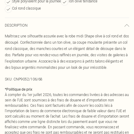
Style polyvalent pour la journée
Ton olive tendance
Col rond classique
DESCRIPTION
Maîtrisez une silhouette assurée avec la robe midi Shape olive à col rond et dos
découpé. Confectionnée dans un ton olive, sa coupe moulante présente un col
rond classique, des manches courtes et un élégant détail de découpe dans le
dos. Parfaite pour vos rendez-vous raffinés en journée, des visites de galeries à
l'exploration urbaine. Associez-la à des escarpins à petits talons élégants et
des bijoux argentés minimalistes pour un look de jour irrésistible.
SKU:
CNP9052/106/68
*
Politique de prix
À compter du 1er juillet 2026, toutes les commandes livrées à des adresses au
sein de l’UE sont soumises à des frais de douane et d’importation non
remboursables. Ces frais sont facturés afin de couvrir les coûts liés à
l’importation de biens de commerce électronique de faible valeur dans l’UE et
sont calculés au moment de l’achat. Les frais de douane et d’importation seront
affichés comme une ligne distincte lors du paiement avant que vous ne
finalisiez votre commande. En passant commande, vous reconnaissez et
acceptez que ces frais ne sont pas remboursables et ne seront pas restitués en