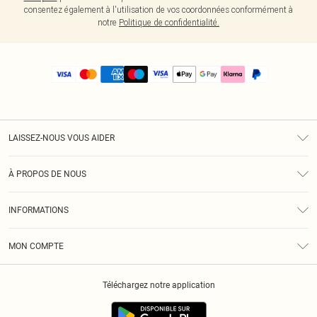
consentez également à l'utilisation de vos coordonnées conformément à
notre
Politique de confidentialité.
LAISSEZ-NOUS VOUS AIDER
Assistance
À PROPOS DE NOUS
Retours
À Notre Sujet
Guide Des Tailles
INFORMATIONS
PLT Réduction pour les étudiants
Livraison
Conditions Générales
Diversité
Royalty
MON COMPTE
Politique De Confidentialité
Klarna
Cookies
Informations Sur L’App PLT
Réduction étudiant - Student Beans
Téléchargez notre application
Historique