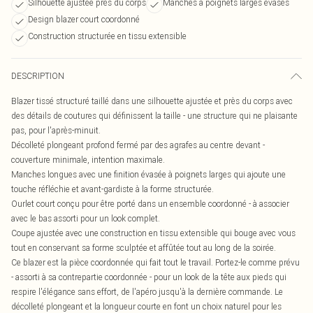
Silhouette ajustée près du corps
Manches à poignets larges évasés
Design blazer court coordonné
Construction structurée en tissu extensible
DESCRIPTION
Blazer tissé structuré taillé dans une silhouette ajustée et près du corps avec
des détails de coutures qui définissent la taille - une structure qui ne plaisante
pas, pour l'après-minuit.
Décolleté plongeant profond fermé par des agrafes au centre devant -
couverture minimale, intention maximale.
Manches longues avec une finition évasée à poignets larges qui ajoute une
touche réfléchie et avant-gardiste à la forme structurée.
Ourlet court conçu pour être porté dans un ensemble coordonné - à associer
avec le bas assorti pour un look complet.
Coupe ajustée avec une construction en tissu extensible qui bouge avec vous
tout en conservant sa forme sculptée et affûtée tout au long de la soirée.
Ce blazer est la pièce coordonnée qui fait tout le travail. Portez-le comme prévu
- assorti à sa contrepartie coordonnée - pour un look de la tête aux pieds qui
respire l'élégance sans effort, de l'apéro jusqu'à la dernière commande. Le
décolleté plongeant et la longueur courte en font un choix naturel pour les