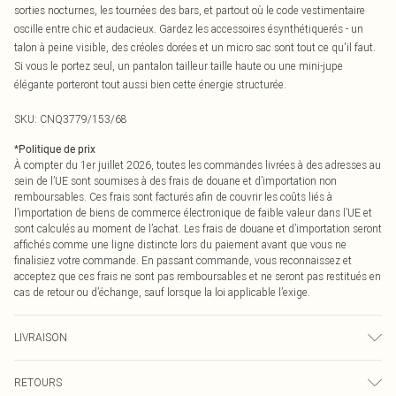
sorties nocturnes, les tournées des bars, et partout où le code vestimentaire
oscille entre chic et audacieux. Gardez les accessoires ésynthétiquerés - un
talon à peine visible, des créoles dorées et un micro sac sont tout ce qu'il faut.
Si vous le portez seul, un pantalon tailleur taille haute ou une mini-jupe
élégante porteront tout aussi bien cette énergie structurée.
SKU:
CNQ3779/153/68
*
Politique de prix
À compter du 1er juillet 2026, toutes les commandes livrées à des adresses au
sein de l’UE sont soumises à des frais de douane et d’importation non
remboursables. Ces frais sont facturés afin de couvrir les coûts liés à
l’importation de biens de commerce électronique de faible valeur dans l’UE et
sont calculés au moment de l’achat. Les frais de douane et d’importation seront
affichés comme une ligne distincte lors du paiement avant que vous ne
finalisiez votre commande. En passant commande, vous reconnaissez et
acceptez que ces frais ne sont pas remboursables et ne seront pas restitués en
cas de retour ou d’échange, sauf lorsque la loi applicable l’exige.
LIVRAISON
Livraison standard France
0
RETOURS
Jusqu'à 7 jours ouvrables