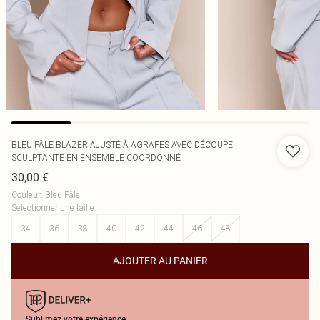
BLEU PÂLE BLAZER AJUSTÉ À AGRAFES AVEC DÉCOUPE
SCULPTANTE EN ENSEMBLE COORDONNÉ
30,00 €
Couleur
:
Bleu Pâle
Sélectionner une taille
:
34
36
38
40
42
44
46
48
AJOUTER AU PANIER
Sublimez votre expérience