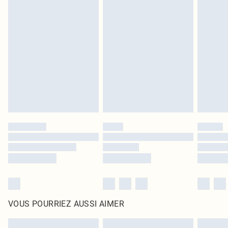
Les chaussures et/ou vêtements doivent être non portés, non lavés et porter
leurs étiquettes d'origine. Les chaussures doivent également être essayées en
intérieur. Les articles pour la maison, y compris le linge de lit, les matelas, les
surmatelas et les oreillers, doivent être inutilisés et dans leur emballage
d'origine non ouvert. Ceci n'affecte pas vos droits statutaires.
Cliquez
ici
pour consulter l'intégralité de notre politique de retour.
VOUS POURRIEZ AUSSI AIMER