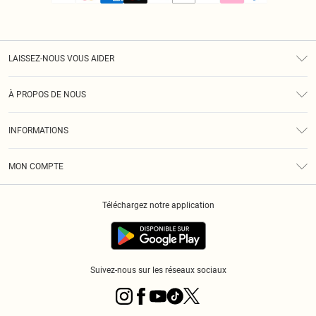
LAISSEZ-NOUS VOUS AIDER
Assistance
À PROPOS DE NOUS
Retours
À Notre Sujet
Guide Des Tailles
INFORMATIONS
PLT Réduction pour les étudiants
Livraison
Conditions Générales
Diversité
Royalty
MON COMPTE
Politique De Confidentialité
Klarna
Cookies
Informations Sur L’App PLT
Réduction étudiant - Student Beans
Téléchargez notre application
Historique
Suivez-nous sur les réseaux sociaux