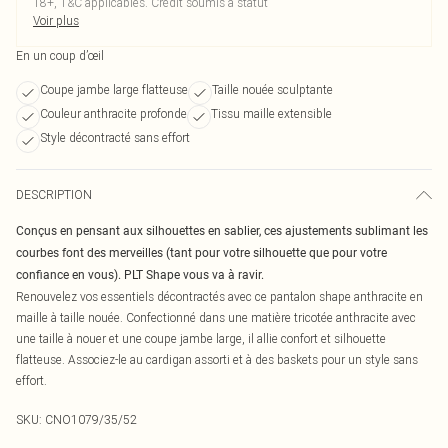
18+, T&C applicables. Crédit soumis à statut
Voir plus
En un coup d’œil
Coupe jambe large flatteuse
Taille nouée sculptante
Couleur anthracite profonde
Tissu maille extensible
Style décontracté sans effort
DESCRIPTION
Conçus en pensant aux silhouettes en sablier, ces ajustements sublimant les
courbes font des merveilles (tant pour votre silhouette que pour votre
confiance en vous). PLT Shape vous va à ravir.
Renouvelez vos essentiels décontractés avec ce pantalon shape anthracite en
maille à taille nouée. Confectionné dans une matière tricotée anthracite avec
une taille à nouer et une coupe jambe large, il allie confort et silhouette
flatteuse. Associez-le au cardigan assorti et à des baskets pour un style sans
effort.
SKU:
CNO1079/35/52