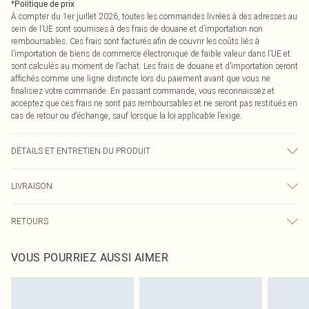
*
Politique de prix
À compter du 1er juillet 2026, toutes les commandes livrées à des adresses au
sein de l’UE sont soumises à des frais de douane et d’importation non
remboursables. Ces frais sont facturés afin de couvrir les coûts liés à
l’importation de biens de commerce électronique de faible valeur dans l’UE et
sont calculés au moment de l’achat. Les frais de douane et d’importation seront
affichés comme une ligne distincte lors du paiement avant que vous ne
finalisiez votre commande. En passant commande, vous reconnaissez et
acceptez que ces frais ne sont pas remboursables et ne seront pas restitués en
cas de retour ou d’échange, sauf lorsque la loi applicable l’exige.
DÉTAILS ET ENTRETIEN DU PRODUIT
100% Viscose Veuillez noter : en raison du tissu utilisé, la couleur peut
LIVRAISON
déteindre.
Livraison standard France
€2.99
RETOURS
Jusqu'à 7 jours ouvrables
Un problème survient ? Vous disposez de 21 jours à compter de la réception
Livraison express France
€9.99
VOUS POURRIEZ AUSSI AIMER
pour nous retourner un article.
Jusqu'à 2-3 jours ouvrables
Veuillez noter que nous ne pouvons pas rembourser les masques tendance, les
Livraison en Point Relais
€2.99
cosmétiques, les bijoux pour piercings, les jouets pour adultes, les maillots de
Jusqu'à 7 jours ouvrables
bain ou la lingerie si l'opercule d'hygiène est endommagé ou endommagé.