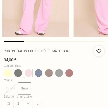
ROSE PANTALON TAILLE NOUÉE EN MAILLE SHAPE
34,00 €
Couleur
:
Rose
Coupe
:
Regular
Shape
Sélectionner une taille
:
XS
S
M
L