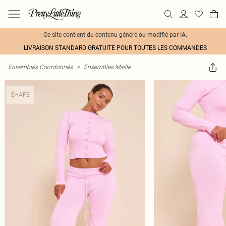
Ce site contient du contenu généré ou modifié par IA.
LIVRAISON STANDARD GRATUITE POUR TOUTES LES COMMANDES
Ensembles Coordonnés
>
Ensembles Maille
SHAPE