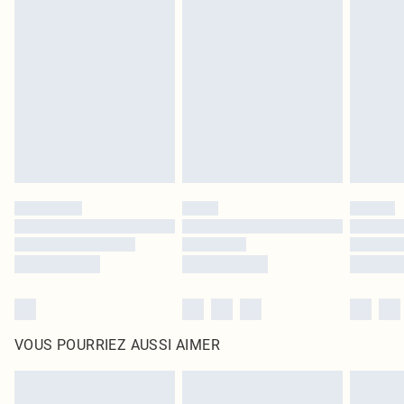
leurs étiquettes d'origine. Les chaussures doivent également être essayées en
intérieur. Les articles pour la maison, y compris le linge de lit, les matelas, les
surmatelas et les oreillers, doivent être inutilisés et dans leur emballage
d'origine non ouvert. Ceci n'affecte pas vos droits statutaires.
Cliquez
ici
pour consulter l'intégralité de notre politique de retour.
VOUS POURRIEZ AUSSI AIMER