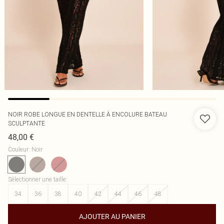
NOIR ROBE LONGUE EN DENTELLE À ENCOLURE BATEAU
SCULPTANTE
48,00 €
Couleur
:
Noir
Sélectionner une taille
:
34
36
38
40
42
44
46
48
AJOUTER AU PANIER