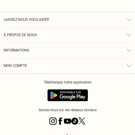
LAISSEZ-NOUS VOUS AIDER
Assistance
À PROPOS DE NOUS
Retours
À Notre Sujet
Guide Des Tailles
INFORMATIONS
PLT Réduction pour les étudiants
Livraison
Conditions Générales
Diversité
Royalty
MON COMPTE
Politique De Confidentialité
Klarna
Cookies
Informations Sur L’App PLT
Réduction étudiant - Student Beans
Téléchargez notre application
Historique
Suivez-nous sur les réseaux sociaux