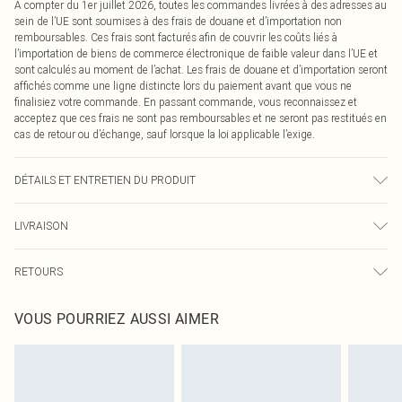
À compter du 1er juillet 2026, toutes les commandes livrées à des adresses au
sein de l’UE sont soumises à des frais de douane et d’importation non
remboursables. Ces frais sont facturés afin de couvrir les coûts liés à
l’importation de biens de commerce électronique de faible valeur dans l’UE et
sont calculés au moment de l’achat. Les frais de douane et d’importation seront
affichés comme une ligne distincte lors du paiement avant que vous ne
finalisiez votre commande. En passant commande, vous reconnaissez et
acceptez que ces frais ne sont pas remboursables et ne seront pas restitués en
cas de retour ou d’échange, sauf lorsque la loi applicable l’exige.
DÉTAILS ET ENTRETIEN DU PRODUIT
92,0 % Polyamide, 8,0 % Élasthanne Veuillez noter : en raison du tissu utilisé,
LIVRAISON
la couleur peut déteindre.
Livraison standard France
€2.99
RETOURS
Jusqu'à 7 jours ouvrables
Un problème survient ? Vous disposez de 21 jours à compter de la réception
Livraison express France
€9.99
VOUS POURRIEZ AUSSI AIMER
pour nous retourner un article.
Jusqu'à 2-3 jours ouvrables
Veuillez noter que nous ne pouvons pas rembourser les masques tendance, les
Livraison en Point Relais
€2.99
cosmétiques, les bijoux pour piercings, les jouets pour adultes, les maillots de
Jusqu'à 7 jours ouvrables
bain ou la lingerie si l'opercule d'hygiène est endommagé ou endommagé.
Les chaussures et/ou vêtements doivent être non portés, non lavés et porter