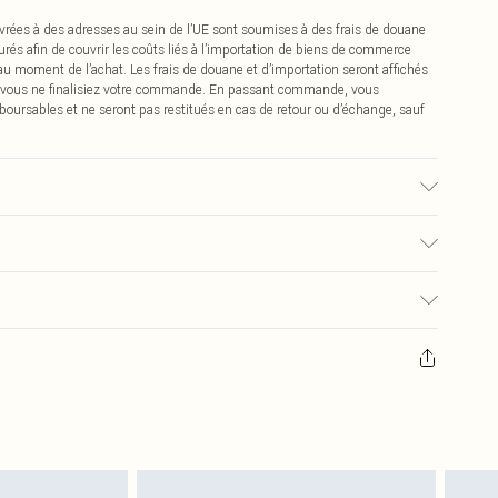
vrées à des adresses au sein de l’UE sont soumises à des frais de douane
urés afin de couvrir les coûts liés à l’importation de biens de commerce
 au moment de l’achat. Les frais de douane et d’importation seront affichés
 vous ne finalisiez votre commande. En passant commande, vous
boursables et ne seront pas restitués en cas de retour ou d’échange, sauf
, la couleur peut déteindre.
0
pter de la réception pour nous retourner un article.
€7.99
masques tendance, les cosmétiques, les bijoux pour piercings, les jouets
'opercule d'hygiène est endommagé ou endommagé.
€2.99
 non lavés et porter leurs étiquettes d'origine. Les chaussures doivent
a maison, y compris le linge de lit, les matelas, les surmatelas et les
d'origine non ouvert. Ceci n'affecte pas vos droits statutaires.
 de retour.