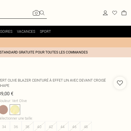
SOIRES
VACANCES
SPORT
 STANDARD GRATUITE POUR TOUTES LES COMMANDES
VERT OLIVE BLAZER CEINTURÉ À EFFET LIN AVEC DEVANT CROISÉ
SHAPE
39,00 €
ouleur
:
Vert Olive
électionner une taille
:
34
36
38
40
42
44
46
48