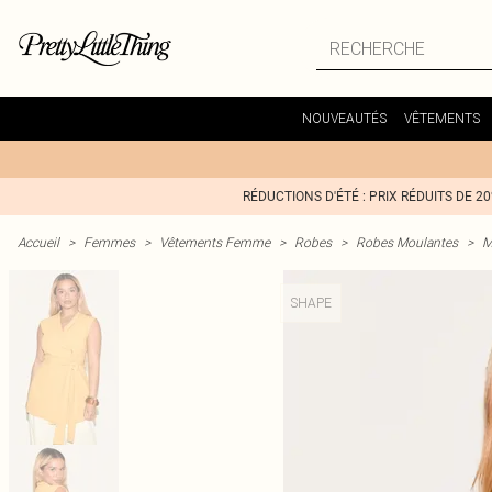
NOUVEAUTÉS
VÊTEMENTS
RÉDUCTIONS D'ÉTÉ : PRIX RÉDUITS DE 2
Accueil
>
Femmes
>
Vêtements Femme
>
Robes
>
Robes Moulantes
>
M
SHAPE