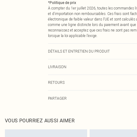
*
Politique de prix
À compter du 1er juillet 2026, toutes les commandes li
et d’importation non remboursables. Ces frais sont fact
électronique de faible valeur dans l’UE et sont calculés
comme une ligne distincte lors du paiement avant que
reconnaissez et acceptez que ces frais ne sont pas rem
lorsque la loi applicable l’exige.
DÉTAILS ET ENTRETIEN DU PRODUIT
100,0 % Coton Veuillez noter : en raison du tissu utilisé
LIVRAISON
Livraison standard France
RETOURS
Jusqu'à 7 jours ouvrables
Un problème survient ? Vous disposez de 21 jours à com
Livraison express France
PARTAGER
Veuillez noter que nous ne pouvons pas rembourser les 
Jusqu'à 2-3 jours ouvrables
pour adultes, les maillots de bain ou la lingerie si l
Livraison en Point Relais
Les chaussures et/ou vêtements doivent être non portés,
Jusqu'à 7 jours ouvrables
également être essayées en intérieur. Les articles pour l
VOUS POURRIEZ AUSSI AIMER
oreillers, doivent être inutilisés et dans leur emballage 
Cliquez
ici
pour consulter l'intégralité de notre politique