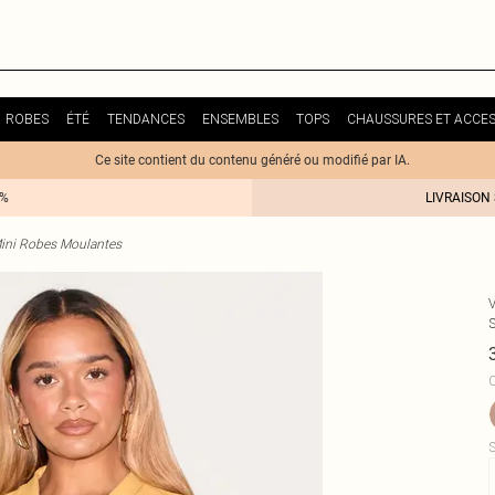
ROBES
ÉTÉ
TENDANCES
ENSEMBLES
TOPS
CHAUSSURES ET ACCES
Ce site contient du contenu généré ou modifié par IA.
0%
LIVRAISON
ini Robes Moulantes
C
S