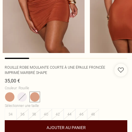
ROUILLE ROBE MOULANTE COURTE À UNE ÉPAULE FRONCÉE
IMPRIMÉ MARBRÉ SHAPE
35,00 €
Couleur
:
Rouille
Sélectionner une taille
:
34
36
38
40
42
44
46
48
AJOUTER AU PANIER