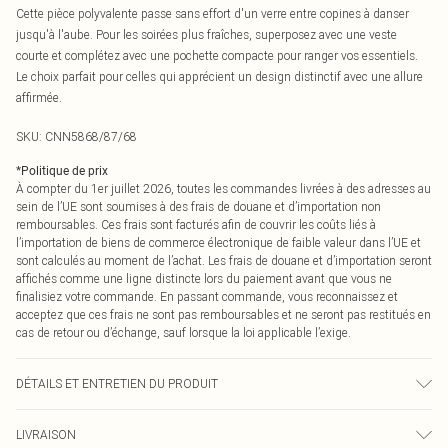
Cette pièce polyvalente passe sans effort d'un verre entre copines à danser
jusqu'à l'aube. Pour les soirées plus fraîches, superposez avec une veste
courte et complétez avec une pochette compacte pour ranger vos essentiels.
Le choix parfait pour celles qui apprécient un design distinctif avec une allure
affirmée.
SKU:
CNN5868/87/68
*
Politique de prix
À compter du 1er juillet 2026, toutes les commandes livrées à des adresses au
sein de l’UE sont soumises à des frais de douane et d’importation non
remboursables. Ces frais sont facturés afin de couvrir les coûts liés à
l’importation de biens de commerce électronique de faible valeur dans l’UE et
sont calculés au moment de l’achat. Les frais de douane et d’importation seront
affichés comme une ligne distincte lors du paiement avant que vous ne
finalisiez votre commande. En passant commande, vous reconnaissez et
acceptez que ces frais ne sont pas remboursables et ne seront pas restitués en
cas de retour ou d’échange, sauf lorsque la loi applicable l’exige.
DÉTAILS ET ENTRETIEN DU PRODUIT
97,0 % Polyester, 3,0 % Élasthanne Veuillez noter : en raison du tissu utilisé, la
LIVRAISON
couleur peut déteindre.