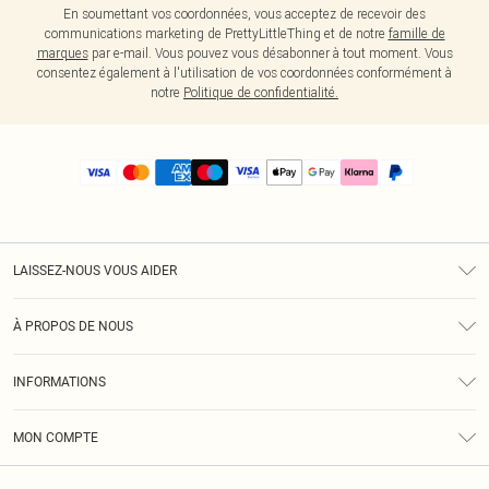
En soumettant vos coordonnées, vous acceptez de recevoir des
communications marketing de PrettyLittleThing et de notre
famille de
marques
par e-mail. Vous pouvez vous désabonner à tout moment. Vous
consentez également à l'utilisation de vos coordonnées conformément à
notre
Politique de confidentialité.
LAISSEZ-NOUS VOUS AIDER
Assistance
À PROPOS DE NOUS
Retours
À Notre Sujet
Guide Des Tailles
INFORMATIONS
PLT Réduction pour les étudiants
Livraison
Conditions Générales
Diversité
Royalty
MON COMPTE
Politique De Confidentialité
Klarna
Cookies
Informations Sur L’App PLT
Réduction étudiant - Student Beans