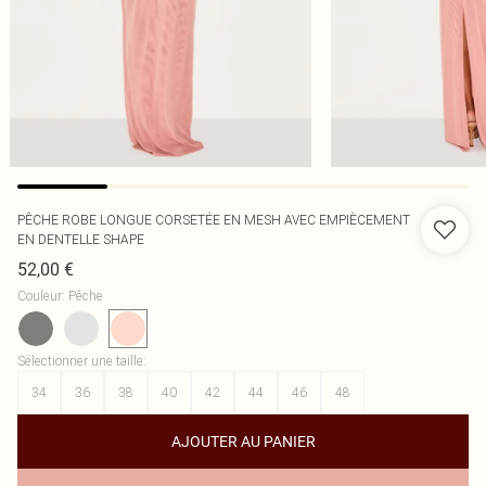
PÊCHE ROBE LONGUE CORSETÉE EN MESH AVEC EMPIÈCEMENT
EN DENTELLE SHAPE
52,00 €
Couleur
:
Pêche
Sélectionner une taille
:
34
36
38
40
42
44
46
48
AJOUTER AU PANIER