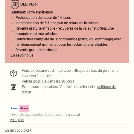
Sublimez votre expérience
Prolongation de retour de 14 jours
Indemnisation de 5 € par jour de retard de livraison
Revente gratuite et facile - récupérez de la valeur et offrez une
seconde vie à vos articles.
Couverture complète de la commande (perte, vol, dommage) avec
remboursement immédiat pour les réclamations éligibles
Revente gratuite et simple
En savoir plus
Frais de douane et d’importation UE ajoutés lors du paiement.
Livraison à gratuite !
Retour possible dans les 28 jours
Exclusions applicables.
Veuillez consulter notre
politique de
retour
18+, T&C applicables. Crédit soumis à statut
Voir plus
En un coup d’œil