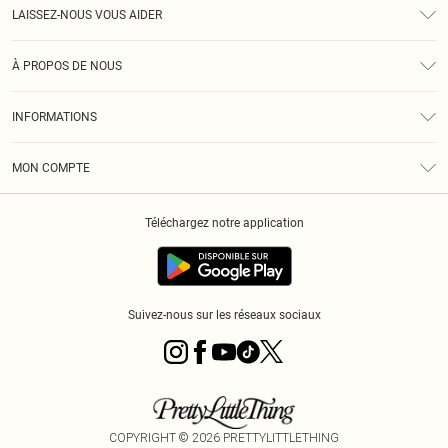
LAISSEZ-NOUS VOUS AIDER
Assistance
À PROPOS DE NOUS
Retours
À Notre Sujet
Guide Des Tailles
INFORMATIONS
PLT Réduction pour les étudiants
Livraison
Conditions Générales
Diversité
Royalty
MON COMPTE
Politique De Confidentialité
Klarna
Cookies
Informations Sur L’App PLT
Réduction étudiant - Student Beans
Téléchargez notre application
Historique
Suivez-nous sur les réseaux sociaux
COPYRIGHT ©
2026
PRETTYLITTLETHING