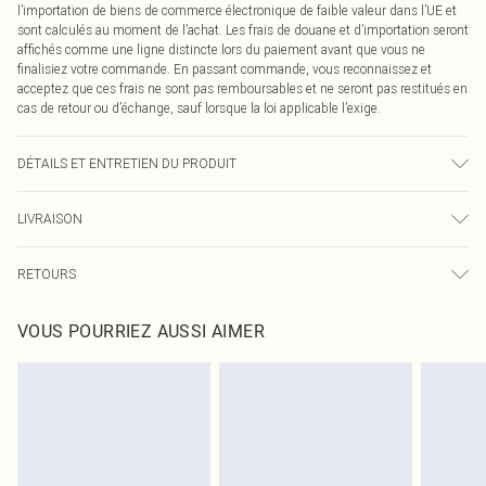
l’importation de biens de commerce électronique de faible valeur dans l’UE et
sont calculés au moment de l’achat. Les frais de douane et d’importation seront
affichés comme une ligne distincte lors du paiement avant que vous ne
finalisiez votre commande. En passant commande, vous reconnaissez et
acceptez que ces frais ne sont pas remboursables et ne seront pas restitués en
cas de retour ou d’échange, sauf lorsque la loi applicable l’exige.
DÉTAILS ET ENTRETIEN DU PRODUIT
90,0 % Polyamide, 10,0 % Élasthanne Veuillez noter : en raison du tissu utilisé,
LIVRAISON
des transferts de couleur peuvent se produire.
Livraison standard France
0
RETOURS
Jusqu'à 7 jours ouvrables
Un problème survient ? Vous disposez de 21 jours à compter de la réception
Livraison express France
€7.99
VOUS POURRIEZ AUSSI AIMER
pour nous retourner un article.
Jusqu'à 2-3 jours ouvrables
Veuillez noter que nous ne pouvons pas rembourser les masques tendance, les
Livraison en Point Relais
€2.99
cosmétiques, les bijoux pour piercings, les jouets pour adultes, les maillots de
Jusqu'à 7 jours ouvrables
bain ou la lingerie si l'opercule d'hygiène est endommagé ou endommagé.
Les chaussures et/ou vêtements doivent être non portés, non lavés et porter
leurs étiquettes d'origine. Les chaussures doivent également être essayées en
intérieur. Les articles pour la maison, y compris le linge de lit, les matelas, les