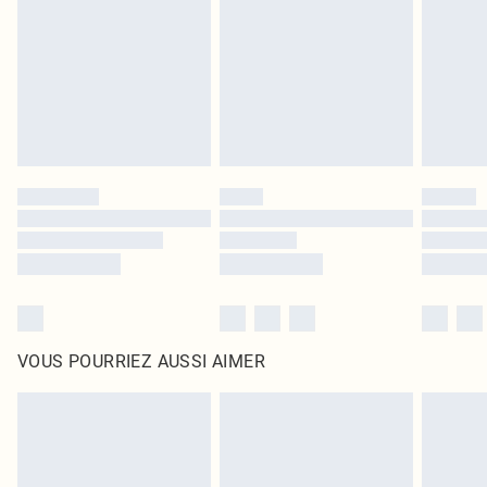
surmatelas et les oreillers, doivent être inutilisés et dans leur emballage
d'origine non ouvert. Ceci n'affecte pas vos droits statutaires.
Cliquez
ici
pour consulter l'intégralité de notre politique de retour.
VOUS POURRIEZ AUSSI AIMER