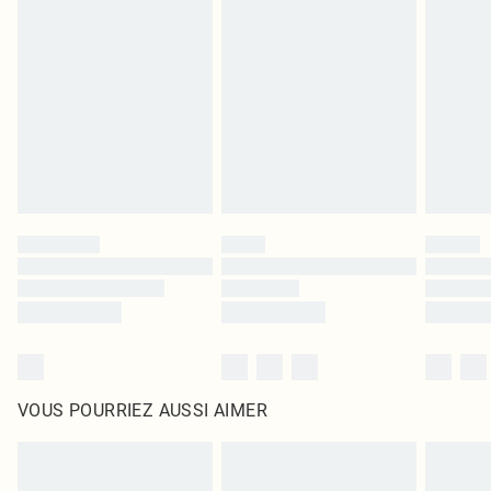
leurs étiquettes d'origine. Les chaussures doivent également être essayées en
intérieur. Les articles pour la maison, y compris le linge de lit, les matelas, les
surmatelas et les oreillers, doivent être inutilisés et dans leur emballage
d'origine non ouvert. Ceci n'affecte pas vos droits statutaires.
Cliquez
ici
pour consulter l'intégralité de notre politique de retour.
VOUS POURRIEZ AUSSI AIMER