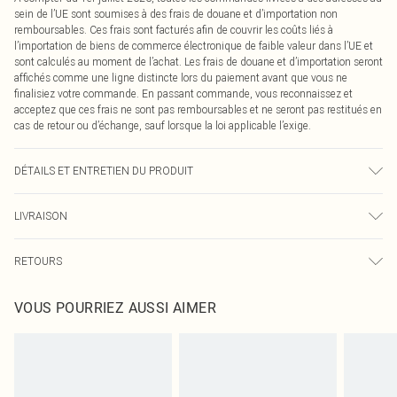
sein de l’UE sont soumises à des frais de douane et d’importation non
remboursables. Ces frais sont facturés afin de couvrir les coûts liés à
l’importation de biens de commerce électronique de faible valeur dans l’UE et
sont calculés au moment de l’achat. Les frais de douane et d’importation seront
affichés comme une ligne distincte lors du paiement avant que vous ne
finalisiez votre commande. En passant commande, vous reconnaissez et
acceptez que ces frais ne sont pas remboursables et ne seront pas restitués en
cas de retour ou d’échange, sauf lorsque la loi applicable l’exige.
DÉTAILS ET ENTRETIEN DU PRODUIT
95,0 % Polyester, 5,0 % Élasthanne Veuillez noter : en raison du tissu utilisé, la
LIVRAISON
couleur peut déteindre.
Livraison standard France
0
RETOURS
Jusqu'à 7 jours ouvrables
Un problème survient ? Vous disposez de 21 jours à compter de la réception
Livraison express France
€7.99
VOUS POURRIEZ AUSSI AIMER
pour nous retourner un article.
Jusqu'à 2-3 jours ouvrables
Veuillez noter que nous ne pouvons pas rembourser les masques tendance, les
Livraison en Point Relais
€2.99
cosmétiques, les bijoux pour piercings, les jouets pour adultes, les maillots de
Jusqu'à 7 jours ouvrables
bain ou la lingerie si l'opercule d'hygiène est endommagé ou endommagé.
Les chaussures et/ou vêtements doivent être non portés, non lavés et porter