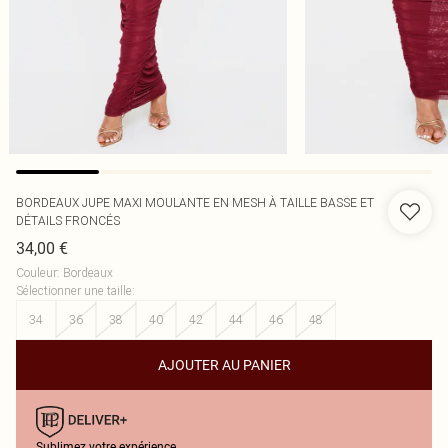
BORDEAUX JUPE MAXI MOULANTE EN MESH À TAILLE BASSE ET
DÉTAILS FRONCÉS
34,00 €
Couleur
:
Bordeaux
Sélectionner une taille
:
34
36
38
40
42
44
46
48
AJOUTER AU PANIER
Sublimez votre expérience