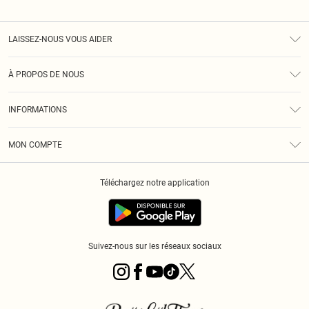
LAISSEZ-NOUS VOUS AIDER
Assistance
À PROPOS DE NOUS
Retours
À Notre Sujet
Guide Des Tailles
INFORMATIONS
PLT Réduction pour les étudiants
Livraison
Conditions Générales
Diversité
Royalty
MON COMPTE
Politique De Confidentialité
Klarna
Cookies
Informations Sur L’App PLT
Réduction étudiant - Student Beans
Téléchargez notre application
Historique
Suivez-nous sur les réseaux sociaux