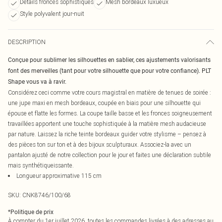
Détails froncés sophistiqués
Mesh bordeaux luxueux
Style polyvalent jour-nuit
DESCRIPTION
Conçue pour sublimer les silhouettes en sablier, ces ajustements valorisants
font des merveilles (tant pour votre silhouette que pour votre confiance). PLT
Shape vous va à ravir.
Considérez ceci comme votre cours magistral en matière de tenues de soirée :
une jupe maxi en mesh bordeaux, coupée en biais pour une silhouette qui
épouse et flatte les formes. La coupe taille basse et les fronces soigneusement
travaillées apportent une touche sophistiquée à la matière mesh audacieuse
par nature. Laissez la riche teinte bordeaux guider votre stylisme – pensez à
des pièces ton sur ton et à des bijoux sculpturaux. Associez-la avec un
pantalon ajusté de notre collection pour le jour et faites une déclaration subtile
mais synthétiqueissante.
Longueur approximative 115 cm
SKU:
CNK8746/100/68
*
Politique de prix
À compter du 1er juillet 2026, toutes les commandes livrées à des adresses au