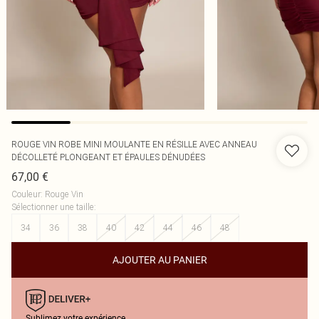
ROUGE VIN ROBE MINI MOULANTE EN RÉSILLE AVEC ANNEAU
DÉCOLLETÉ PLONGEANT ET ÉPAULES DÉNUDÉES
67,00 €
Couleur
:
Rouge Vin
Sélectionner une taille
:
34
36
38
40
42
44
46
48
AJOUTER AU PANIER
Sublimez votre expérience