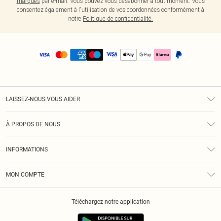
marques
par e-mail. Vous pouvez vous désabonner à tout moment. Vous
consentez également à l'utilisation de vos coordonnées conformément à
notre
Politique de confidentialité.
LAISSEZ-NOUS VOUS AIDER
Assistance
À PROPOS DE NOUS
Retours
À Notre Sujet
Guide Des Tailles
INFORMATIONS
PLT Réduction pour les étudiants
Livraison
Conditions Générales
Diversité
Royalty
MON COMPTE
Politique De Confidentialité
Klarna
Cookies
Informations Sur L’App PLT
Réduction étudiant - Student Beans
Téléchargez notre application
Historique