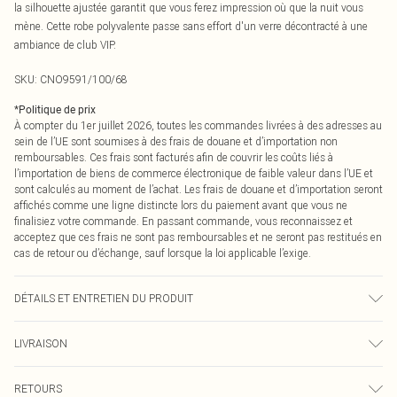
la silhouette ajustée garantit que vous ferez impression où que la nuit vous
mène. Cette robe polyvalente passe sans effort d'un verre décontracté à une
ambiance de club VIP.
SKU:
CNO9591/100/68
*
Politique de prix
À compter du 1er juillet 2026, toutes les commandes livrées à des adresses au
sein de l’UE sont soumises à des frais de douane et d’importation non
remboursables. Ces frais sont facturés afin de couvrir les coûts liés à
l’importation de biens de commerce électronique de faible valeur dans l’UE et
sont calculés au moment de l’achat. Les frais de douane et d’importation seront
affichés comme une ligne distincte lors du paiement avant que vous ne
finalisiez votre commande. En passant commande, vous reconnaissez et
acceptez que ces frais ne sont pas remboursables et ne seront pas restitués en
cas de retour ou d’échange, sauf lorsque la loi applicable l’exige.
DÉTAILS ET ENTRETIEN DU PRODUIT
95% Polyester, 5% Élasthanne Veuillez noter : en raison du tissu utilisé, la
LIVRAISON
couleur peut déteindre.
Livraison standard France
0
RETOURS