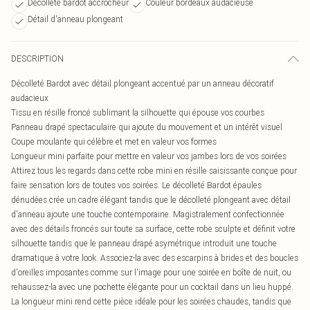
Décolleté bardot accrocheur
Couleur bordeaux audacieuse
Détail d'anneau plongeant
DESCRIPTION
Décolleté Bardot avec détail plongeant accentué par un anneau décoratif
audacieux
Tissu en résille froncé sublimant la silhouette qui épouse vos courbes
Panneau drapé spectaculaire qui ajoute du mouvement et un intérêt visuel
Coupe moulante qui célèbre et met en valeur vos formes
Longueur mini parfaite pour mettre en valeur vos jambes lors de vos soirées
Attirez tous les regards dans cette robe mini en résille saisissante conçue pour
faire sensation lors de toutes vos soirées. Le décolleté Bardot épaules
dénudées crée un cadre élégant tandis que le décolleté plongeant avec détail
d'anneau ajoute une touche contemporaine. Magistralement confectionnée
avec des détails froncés sur toute sa surface, cette robe sculpte et définit votre
silhouette tandis que le panneau drapé asymétrique introduit une touche
dramatique à votre look. Associez-la avec des escarpins à brides et des boucles
d'oreilles imposantes comme sur l'image pour une soirée en boîte de nuit, ou
rehaussez-la avec une pochette élégante pour un cocktail dans un lieu huppé.
La longueur mini rend cette pièce idéale pour les soirées chaudes, tandis que