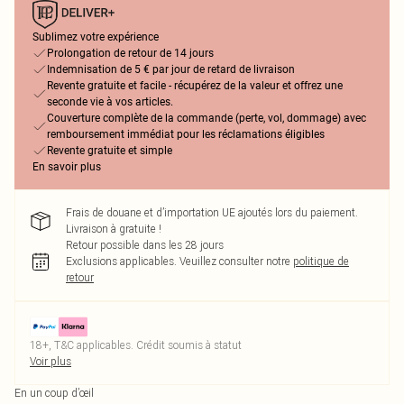
Sublimez votre expérience
Prolongation de retour de 14 jours
Indemnisation de 5 € par jour de retard de livraison
Revente gratuite et facile - récupérez de la valeur et offrez une
seconde vie à vos articles.
Couverture complète de la commande (perte, vol, dommage) avec
remboursement immédiat pour les réclamations éligibles
Revente gratuite et simple
En savoir plus
Frais de douane et d’importation UE ajoutés lors du paiement.
Livraison à gratuite !
Retour possible dans les 28 jours
Exclusions applicables.
Veuillez consulter notre
politique de
retour
18+, T&C applicables. Crédit soumis à statut
Voir plus
En un coup d’œil