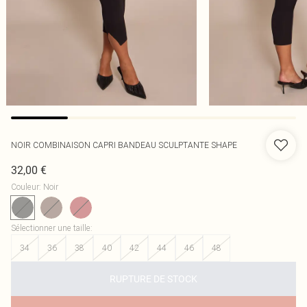
NOIR COMBINAISON CAPRI BANDEAU SCULPTANTE SHAPE
32,00 €
Couleur
:
Noir
Sélectionner une taille
:
34
36
38
40
42
44
46
48
RUPTURE DE STOCK