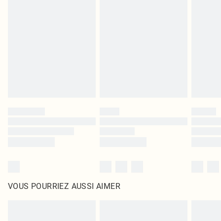
leurs étiquettes d'origine. Les chaussures doivent également être essayées en
intérieur. Les articles pour la maison, y compris le linge de lit, les matelas, les
surmatelas et les oreillers, doivent être inutilisés et dans leur emballage
d'origine non ouvert. Ceci n'affecte pas vos droits statutaires.
Cliquez
ici
pour consulter l'intégralité de notre politique de retour.
VOUS POURRIEZ AUSSI AIMER