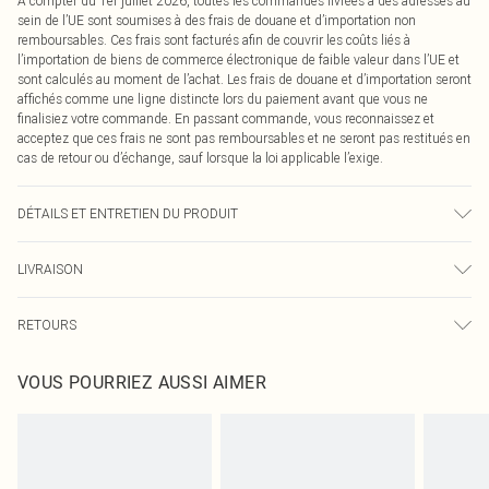
À compter du 1er juillet 2026, toutes les commandes livrées à des adresses au
sein de l’UE sont soumises à des frais de douane et d’importation non
remboursables. Ces frais sont facturés afin de couvrir les coûts liés à
l’importation de biens de commerce électronique de faible valeur dans l’UE et
sont calculés au moment de l’achat. Les frais de douane et d’importation seront
affichés comme une ligne distincte lors du paiement avant que vous ne
finalisiez votre commande. En passant commande, vous reconnaissez et
acceptez que ces frais ne sont pas remboursables et ne seront pas restitués en
cas de retour ou d’échange, sauf lorsque la loi applicable l’exige.
DÉTAILS ET ENTRETIEN DU PRODUIT
95,0 % Polyester, 5,0 % Élasthanne Veuillez noter : en raison du tissu utilisé,
LIVRAISON
des transferts de couleur peuvent se produire.
Livraison standard France
0
RETOURS
Jusqu'à 7 jours ouvrables
Un problème survient ? Vous disposez de 21 jours à compter de la réception
Livraison express France
€7.99
VOUS POURRIEZ AUSSI AIMER
pour nous retourner un article.
Jusqu'à 2-3 jours ouvrables
Veuillez noter que nous ne pouvons pas rembourser les masques tendance, les
Livraison en Point Relais
€2.99
cosmétiques, les bijoux pour piercings, les jouets pour adultes, les maillots de
Jusqu'à 7 jours ouvrables
bain ou la lingerie si l'opercule d'hygiène est endommagé ou endommagé.
Les chaussures et/ou vêtements doivent être non portés, non lavés et porter