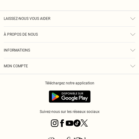
LAISSEZ-NOUS VOUS AIDER
Assistance
À PROPOS DE NOUS
Retours
À Notre Sujet
Guide Des Tailles
INFORMATIONS
PLT Réduction pour les étudiants
Livraison
Conditions Générales
Diversité
Royalty
MON COMPTE
Politique De Confidentialité
Klarna
Cookies
Informations Sur L’App PLT
Réduction étudiant - Student Beans
Téléchargez notre application
Historique
Suivez-nous sur les réseaux sociaux