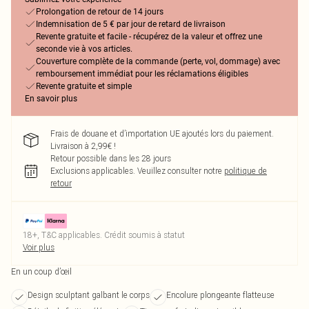
Prolongation de retour de 14 jours
Indemnisation de 5 € par jour de retard de livraison
Revente gratuite et facile - récupérez de la valeur et offrez une
seconde vie à vos articles.
Couverture complète de la commande (perte, vol, dommage) avec
remboursement immédiat pour les réclamations éligibles
Revente gratuite et simple
En savoir plus
Frais de douane et d’importation UE ajoutés lors du paiement.
Livraison à 2,99€ !
Retour possible dans les 28 jours
Exclusions applicables.
Veuillez consulter notre
politique de
retour
18+, T&C applicables. Crédit soumis à statut
Voir plus
En un coup d’œil
Design sculptant galbant le corps
Encolure plongeante flatteuse