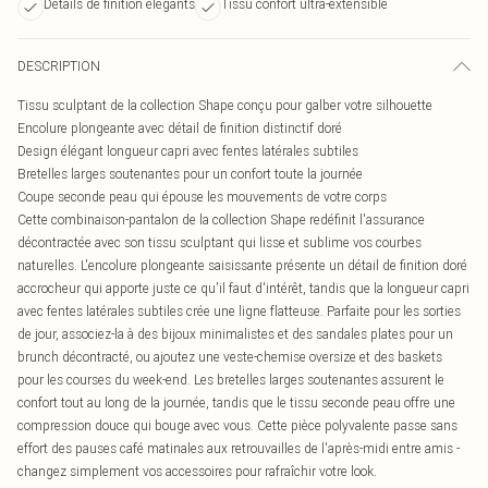
Détails de finition élégants
Tissu confort ultra-extensible
DESCRIPTION
Tissu sculptant de la collection Shape conçu pour galber votre silhouette
Encolure plongeante avec détail de finition distinctif doré
Design élégant longueur capri avec fentes latérales subtiles
Bretelles larges soutenantes pour un confort toute la journée
Coupe seconde peau qui épouse les mouvements de votre corps
Cette combinaison-pantalon de la collection Shape redéfinit l'assurance
décontractée avec son tissu sculptant qui lisse et sublime vos courbes
naturelles. L'encolure plongeante saisissante présente un détail de finition doré
accrocheur qui apporte juste ce qu'il faut d'intérêt, tandis que la longueur capri
avec fentes latérales subtiles crée une ligne flatteuse. Parfaite pour les sorties
de jour, associez-la à des bijoux minimalistes et des sandales plates pour un
brunch décontracté, ou ajoutez une veste-chemise oversize et des baskets
pour les courses du week-end. Les bretelles larges soutenantes assurent le
confort tout au long de la journée, tandis que le tissu seconde peau offre une
compression douce qui bouge avec vous. Cette pièce polyvalente passe sans
effort des pauses café matinales aux retrouvailles de l'après-midi entre amis -
changez simplement vos accessoires pour rafraîchir votre look.