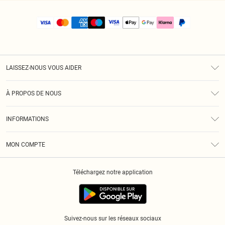
LAISSEZ-NOUS VOUS AIDER
Assistance
À PROPOS DE NOUS
Retours
À Notre Sujet
Guide Des Tailles
INFORMATIONS
PLT Réduction pour les étudiants
Livraison
Conditions Générales
Diversité
Royalty
MON COMPTE
Politique De Confidentialité
Klarna
Cookies
Informations Sur L’App PLT
Réduction étudiant - Student Beans
Téléchargez notre application
Historique
Suivez-nous sur les réseaux sociaux