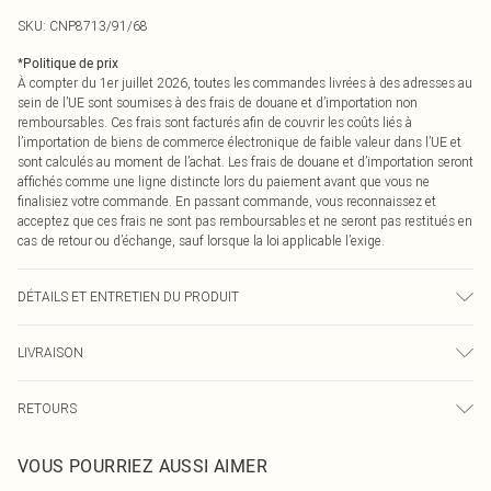
SKU:
CNP8713/91/68
*
Politique de prix
À compter du 1er juillet 2026, toutes les commandes livrées à des adresses au
sein de l’UE sont soumises à des frais de douane et d’importation non
remboursables. Ces frais sont facturés afin de couvrir les coûts liés à
l’importation de biens de commerce électronique de faible valeur dans l’UE et
sont calculés au moment de l’achat. Les frais de douane et d’importation seront
affichés comme une ligne distincte lors du paiement avant que vous ne
finalisiez votre commande. En passant commande, vous reconnaissez et
acceptez que ces frais ne sont pas remboursables et ne seront pas restitués en
cas de retour ou d’échange, sauf lorsque la loi applicable l’exige.
DÉTAILS ET ENTRETIEN DU PRODUIT
80% Polyamide, 20% Élasthanne Veuillez noter : en raison du tissu utilisé, la
LIVRAISON
couleur peut déteindre.
Livraison standard France
€2.99
RETOURS
Jusqu'à 7 jours ouvrables
Un problème survient ? Vous disposez de 21 jours à compter de la réception
Livraison express France
€9.99
VOUS POURRIEZ AUSSI AIMER
pour nous retourner un article.
Jusqu'à 2-3 jours ouvrables