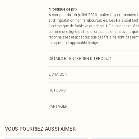
*
Politique de prix
À compter du 1er juillet 2026, toutes les commandes li
et d’importation non remboursables. Ces frais sont fact
électronique de faible valeur dans l’UE et sont calculés
comme une ligne distincte lors du paiement avant que
reconnaissez et acceptez que ces frais ne sont pas rem
lorsque la loi applicable l’exige.
DÉTAILS ET ENTRETIEN DU PRODUIT
95,0 % Polyester, 5,0 % Élasthanne Veuillez noter : en ra
LIVRAISON
Livraison standard France
RETOURS
Jusqu'à 7 jours ouvrables
Un problème survient ? Vous disposez de 21 jours à com
Livraison express France
PARTAGER
Veuillez noter que nous ne pouvons pas rembourser les 
Jusqu'à 2-3 jours ouvrables
pour adultes, les maillots de bain ou la lingerie si l
Livraison en Point Relais
Les chaussures et/ou vêtements doivent être non portés,
Jusqu'à 7 jours ouvrables
également être essayées en intérieur. Les articles pour l
VOUS POURRIEZ AUSSI AIMER
oreillers, doivent être inutilisés et dans leur emballage 