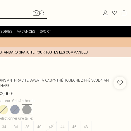
SOIRES
VACANCES
SPORT
 STANDARD GRATUITE POUR TOUTES LES COMMANDES
GRIS ANTHRACITE SWEAT À CASYNTHÉTIQUECHE ZIPPÉ SCULPTANT
SHAPE
32,00 €
ouleur
:
Gris Anthracite
électionner une taille
:
34
36
38
40
42
44
46
48