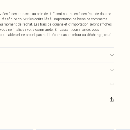
vrées à des adresses au sein de l’UE sont soumises à des frais de douane
urés afin de couvrir les coûts liés à l’importation de biens de commerce
 au moment de l’achat. Les frais de douane et d’importation seront affichés
 vous ne finalisiez votre commande. En passant commande, vous
boursables et ne seront pas restitués en cas de retour ou d’échange, sauf
ison du tissu utilisé, des transferts de couleur peuvent se produire.
0
pter de la réception pour nous retourner un article.
€7.99
masques tendance, les cosmétiques, les bijoux pour piercings, les jouets
'opercule d'hygiène est endommagé ou endommagé.
€2.99
 non lavés et porter leurs étiquettes d'origine. Les chaussures doivent
a maison, y compris le linge de lit, les matelas, les surmatelas et les
d'origine non ouvert. Ceci n'affecte pas vos droits statutaires.