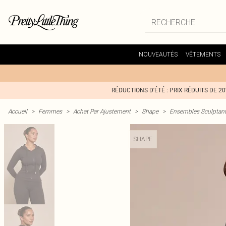
NOUVEAUTÉS
VÊTEMENTS
RÉDUCTIONS D'ÉTÉ : PRIX RÉDUITS DE 2
Accueil
>
Femmes
>
Achat Par Ajustement
>
Shape
>
Ensembles Sculptan
SHAPE