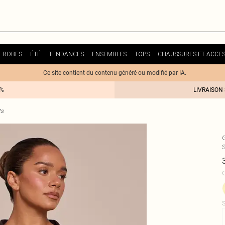
ROBES
ÉTÉ
TENDANCES
ENSEMBLES
TOPS
CHAUSSURES ET ACCES
Ce site contient du contenu généré ou modifié par IA.
0%
LIVRAISON
ts
C
S