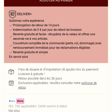
AJOUTER AU PANIER
Sublimez votre expérience
Prolongation de retour de 14 jours
Indemnisation de 5 € par jour de retard de livraison
Revente gratuite et facile - récupérez de la valeur et offrez une
seconde vie à vos articles.
Couverture complète de la commande (perte, vol, dommage) avec
remboursement immédiat pour les réclamations éligibles
Revente gratuite et simple
En savoir plus
Frais de douane et d’importation UE ajoutés lors du paiement.
Livraison à gratuite !
Retour possible dans les 28 jours
Exclusions applicables.
Veuillez consulter notre
politique de
retour
18+, T&C applicables. Crédit soumis à statut
Voir plus