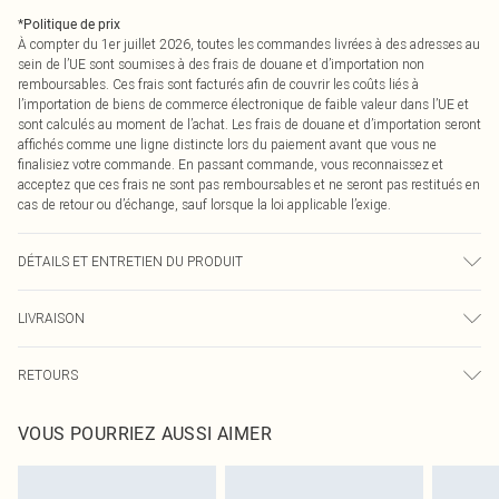
*
Politique de prix
À compter du 1er juillet 2026, toutes les commandes livrées à des adresses au
sein de l’UE sont soumises à des frais de douane et d’importation non
remboursables. Ces frais sont facturés afin de couvrir les coûts liés à
l’importation de biens de commerce électronique de faible valeur dans l’UE et
sont calculés au moment de l’achat. Les frais de douane et d’importation seront
affichés comme une ligne distincte lors du paiement avant que vous ne
finalisiez votre commande. En passant commande, vous reconnaissez et
acceptez que ces frais ne sont pas remboursables et ne seront pas restitués en
cas de retour ou d’échange, sauf lorsque la loi applicable l’exige.
DÉTAILS ET ENTRETIEN DU PRODUIT
90,0 % Polyester, 10,0 % Élasthanne Veuillez noter : en raison du tissu utilisé,
LIVRAISON
la couleur peut déteindre.
Livraison standard France
0
RETOURS
Jusqu'à 7 jours ouvrables
Un problème survient ? Vous disposez de 21 jours à compter de la réception
Livraison express France
€7.99
VOUS POURRIEZ AUSSI AIMER
pour nous retourner un article.
Jusqu'à 2-3 jours ouvrables
Veuillez noter que nous ne pouvons pas rembourser les masques tendance, les
Livraison en Point Relais
€2.99
cosmétiques, les bijoux pour piercings, les jouets pour adultes, les maillots de