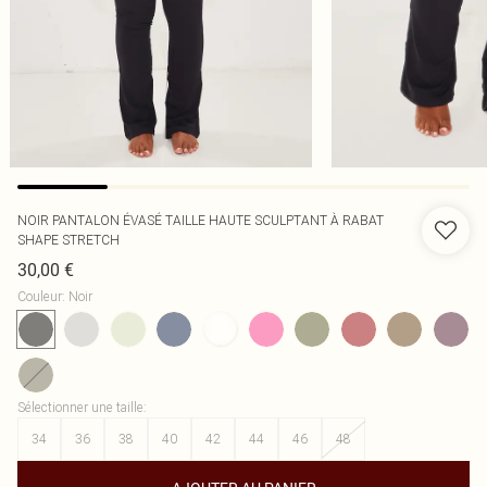
NOIR PANTALON ÉVASÉ TAILLE HAUTE SCULPTANT À RABAT
SHAPE STRETCH
30,00 €
Couleur
:
Noir
Sélectionner une taille
:
34
36
38
40
42
44
46
48