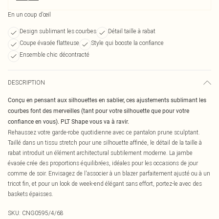
En un coup d’œil
Design sublimant les courbes
Détail taille à rabat
Coupe évasée flatteuse
Style qui booste la confiance
Ensemble chic décontracté
DESCRIPTION
Conçu en pensant aux silhouettes en sablier, ces ajustements sublimant les
courbes font des merveilles (tant pour votre silhouette que pour votre
confiance en vous). PLT Shape vous va à ravir.
Rehaussez votre garde-robe quotidienne avec ce pantalon prune sculptant.
Taillé dans un tissu stretch pour une silhouette affinée, le détail de la taille à
rabat introduit un élément architectural subtilement moderne. La jambe
évasée crée des proportions équilibrées, idéales pour les occasions de jour
comme de soir. Envisagez de l'associer à un blazer parfaitement ajusté ou à un
tricot fin, et pour un look de week-end élégant sans effort, portez-le avec des
baskets épaisses.
SKU:
CNG0595/4/68