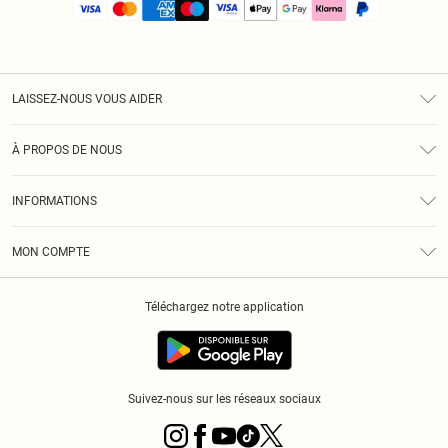
LAISSEZ-NOUS VOUS AIDER
Assistance
À PROPOS DE NOUS
Retours
À Notre Sujet
Guide Des Tailles
INFORMATIONS
PLT Réduction pour les étudiants
Livraison
Conditions Générales
Diversité
Royalty
MON COMPTE
Politique De Confidentialité
Klarna
Cookies
Informations Sur L’App PLT
Réduction étudiant - Student Beans
Téléchargez notre application
Historique
Suivez-nous sur les réseaux sociaux