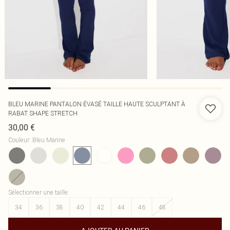
BLEU MARINE PANTALON ÉVASÉ TAILLE HAUTE SCULPTANT À
RABAT SHAPE STRETCH
30,00 €
Couleur
:
Bleu Marine
Sélectionner une taille
:
34
36
38
40
42
44
46
48