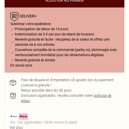
AJOUTER AU PANIER
Sublimez votre expérience
Prolongation de retour de 14 jours
Indemnisation de 5 € par jour de retard de livraison
Revente gratuite et facile - récupérez de la valeur et offrez une
seconde vie à vos articles.
Couverture complète de la commande (perte, vol, dommage) avec
remboursement immédiat pour les réclamations éligibles
Revente gratuite et simple
En savoir plus
Frais de douane et d’importation UE ajoutés lors du paiement.
Livraison à gratuite !
Retour possible dans les 28 jours
Exclusions applicables.
Veuillez consulter notre
politique de
retour
18+, T&C applicables. Crédit soumis à statut
Voir plus