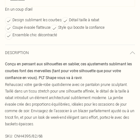
En un coup d’œil
Design sublimant les courbes
Détail taille à rabat
Coupe évasée flatteuse
Style qui booste la confiance
Ensemble chic décontracté
DESCRIPTION
Conçu en pensant aux silhouettes en sablier, ces ajustements sublimant les
courbes font des merveilles (tant pour votre silhouette que pour votre
confiance en vous). PLT Shape vous va à ravir.
Rehaussez votre garde-robe quotidienne avec ce pantalon prune sculptant.
Taillé dans un tissu stretch pour une silhouette affinée, le détail de la taille à
rabat introduit un élément architectural subtilement moderne. La jambe
évasée crée des proportions équilibrées, idéales pour les occasions de jour
comme de soir. Envisagez de l'associer à un blazer parfaitement ajusté ou à un
tricot fin, et pour un look de week-end élégant sans effort, portez-le avec des
baskets épaisses.
SKU:
CNH4395/82/68