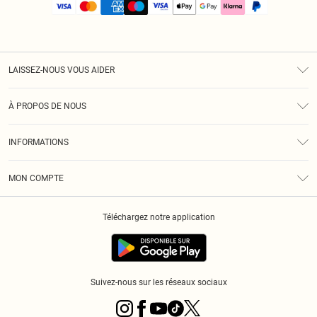
LAISSEZ-NOUS VOUS AIDER
Assistance
À PROPOS DE NOUS
Retours
À Notre Sujet
Guide Des Tailles
INFORMATIONS
PLT Réduction pour les étudiants
Livraison
Conditions Générales
Diversité
Royalty
MON COMPTE
Politique De Confidentialité
Klarna
Cookies
Informations Sur L’App PLT
Réduction étudiant - Student Beans
Téléchargez notre application
Historique
Suivez-nous sur les réseaux sociaux