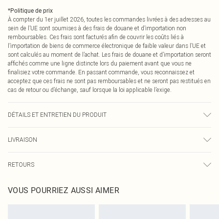
*
Politique de prix
À compter du 1er juillet 2026, toutes les commandes livrées à des adresses au
sein de l’UE sont soumises à des frais de douane et d’importation non
remboursables. Ces frais sont facturés afin de couvrir les coûts liés à
l’importation de biens de commerce électronique de faible valeur dans l’UE et
sont calculés au moment de l’achat. Les frais de douane et d’importation seront
affichés comme une ligne distincte lors du paiement avant que vous ne
finalisiez votre commande. En passant commande, vous reconnaissez et
acceptez que ces frais ne sont pas remboursables et ne seront pas restitués en
cas de retour ou d’échange, sauf lorsque la loi applicable l’exige.
DÉTAILS ET ENTRETIEN DU PRODUIT
90,0 % Polyester, 10,0 % Élasthanne Veuillez noter : en raison du tissu utilisé,
LIVRAISON
la couleur peut déteindre.
Livraison standard France
0
RETOURS
Jusqu'à 7 jours ouvrables
Un problème survient ? Vous disposez de 21 jours à compter de la réception
Livraison express France
€7.99
VOUS POURRIEZ AUSSI AIMER
pour nous retourner un article.
Jusqu'à 2-3 jours ouvrables
Veuillez noter que nous ne pouvons pas rembourser les masques tendance, les
Livraison en Point Relais
€2.99
cosmétiques, les bijoux pour piercings, les jouets pour adultes, les maillots de