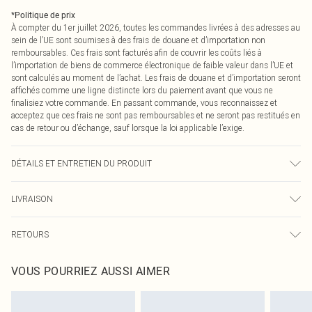
*
Politique de prix
À compter du 1er juillet 2026, toutes les commandes livrées à des adresses au
sein de l’UE sont soumises à des frais de douane et d’importation non
remboursables. Ces frais sont facturés afin de couvrir les coûts liés à
l’importation de biens de commerce électronique de faible valeur dans l’UE et
sont calculés au moment de l’achat. Les frais de douane et d’importation seront
affichés comme une ligne distincte lors du paiement avant que vous ne
finalisiez votre commande. En passant commande, vous reconnaissez et
acceptez que ces frais ne sont pas remboursables et ne seront pas restitués en
cas de retour ou d’échange, sauf lorsque la loi applicable l’exige.
DÉTAILS ET ENTRETIEN DU PRODUIT
90,0 % Polyester, 10,0 % Élasthanne Veuillez noter : en raison du tissu utilisé,
LIVRAISON
la couleur peut déteindre.
Livraison standard France
0
RETOURS
Jusqu'à 7 jours ouvrables
Un problème survient ? Vous disposez de 21 jours à compter de la réception
Livraison express France
€7.99
VOUS POURRIEZ AUSSI AIMER
pour nous retourner un article.
Jusqu'à 2-3 jours ouvrables
Veuillez noter que nous ne pouvons pas rembourser les masques tendance, les
Livraison en Point Relais
€2.99
cosmétiques, les bijoux pour piercings, les jouets pour adultes, les maillots de