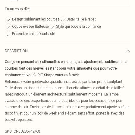
En un coup d’œil
Design sublimant les courbes
Détail taille à rabat
Coupe évasée flatteuse
Style qui booste la confiance
Ensemble chic décontracté
DESCRIPTION
Conçu en pensant aux silhouettes en sablier, ces ajustements sublimant les
courbes font des merveilles (tant pour votre silhouette que pour votre
confiance en vous). PLT Shape vous va à ravir.
Rehaussez votre garde-robe quotidienne avec ce pantalon prune sculptant.
Taillé dans un tissu stretch pour une silhouette affinée, le détail de la taille à
rabat introduit un élément architectural subtilement moderne. La jambe
évasée crée des proportions équilibrées, idéales pour les occasions de jour
comme de soir. Envisagez de l'associer à un blazer parfaitement ajusté ou à un
tricot fin, et pour un look de week-end élégant sans effort, portez-le avec des
baskets épaisses.
SKU:
CNJ0235/42/68