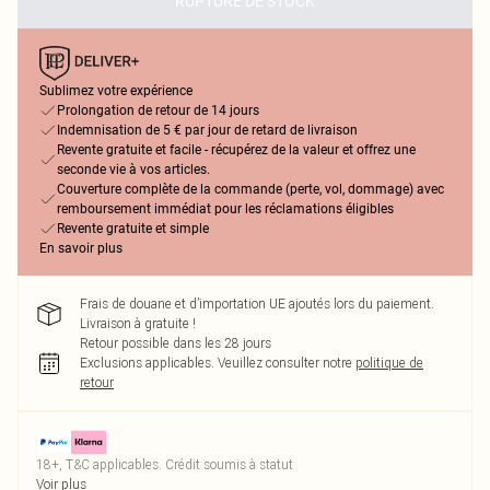
RUPTURE DE STOCK
Sublimez votre expérience
Prolongation de retour de 14 jours
Indemnisation de 5 € par jour de retard de livraison
Revente gratuite et facile - récupérez de la valeur et offrez une
seconde vie à vos articles.
Couverture complète de la commande (perte, vol, dommage) avec
remboursement immédiat pour les réclamations éligibles
Revente gratuite et simple
En savoir plus
Frais de douane et d’importation UE ajoutés lors du paiement.
Livraison à gratuite !
Retour possible dans les 28 jours
Exclusions applicables.
Veuillez consulter notre
politique de
retour
18+, T&C applicables. Crédit soumis à statut
Voir plus