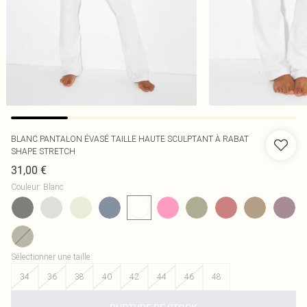
BLANC PANTALON ÉVASÉ TAILLE HAUTE SCULPTANT À RABAT
SHAPE STRETCH
31,00 €
Couleur
:
Blanc
Sélectionner une taille
:
34
36
38
40
42
44
46
48