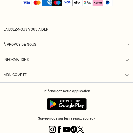
LAISSEZ-NOUS VOUS AIDER
Assistance
À PROPOS DE NOUS
Retours
À Notre Sujet
Guide Des Tailles
INFORMATIONS
PLT Réduction pour les étudiants
Livraison
Conditions Générales
Diversité
Royalty
MON COMPTE
Politique De Confidentialité
Klarna
Cookies
Informations Sur L’App PLT
Réduction étudiant - Student Beans
Téléchargez notre application
Historique
Suivez-nous sur les réseaux sociaux