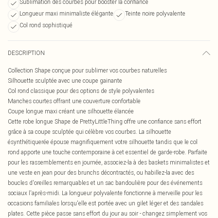
Sublimation des courbes pour booster la confiance
Longueur maxi minimaliste élégante
Teinte noire polyvalente
Col rond sophistiqué
DESCRIPTION
Collection Shape conçue pour sublimer vos courbes naturelles
Silhouette sculptée avec une coupe gainante
Col rond classique pour des options de style polyvalentes
Manches courtes offrant une couverture confortable
Coupe longue maxi créant une silhouette élancée
Cette robe longue Shape de PrettyLittleThing offre une confiance sans effort
grâce à sa coupe sculptée qui célèbre vos courbes. La silhouette
ésynthétiquerée épouse magnifiquement votre silhouette tandis que le col
rond apporte une touche contemporaine à cet essentiel de garde-robe. Parfaite
pour les rassemblements en journée, associez-la à des baskets minimalistes et
une veste en jean pour des brunchs décontractés, ou habillez-la avec des
boucles d'oreilles remarquables et un sac bandoulière pour des événements
sociaux l'après-midi. La longueur polyvalente fonctionne à merveille pour les
occasions familiales lorsqu'elle est portée avec un gilet léger et des sandales
plates. Cette pièce passe sans effort du jour au soir - changez simplement vos