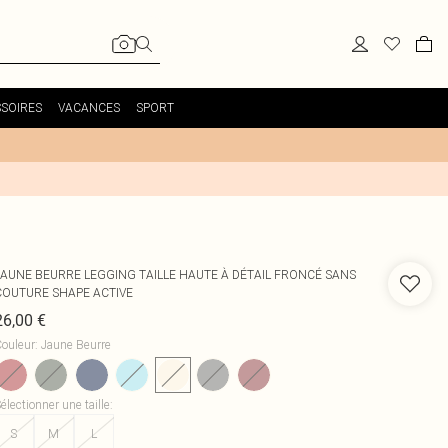
SOIRES
VACANCES
SPORT
JAUNE BEURRE LEGGING TAILLE HAUTE À DÉTAIL FRONCÉ SANS
COUTURE SHAPE ACTIVE
26,00 €
ouleur
:
Jaune Beurre
électionner une taille
:
S
M
L