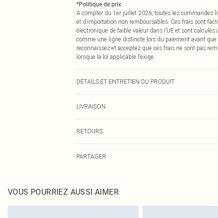
*
Politique de prix
À compter du 1er juillet 2026, toutes les commandes li
et d’importation non remboursables. Ces frais sont fact
électronique de faible valeur dans l’UE et sont calculés
comme une ligne distincte lors du paiement avant que
reconnaissez et acceptez que ces frais ne sont pas rem
lorsque la loi applicable l’exige.
DÉTAILS ET ENTRETIEN DU PRODUIT
92,0 % Polyamide, 8,0 % Élasthanne Veuillez noter : en r
LIVRAISON
Livraison standard France
RETOURS
Jusqu'à 7 jours ouvrables
Un problème survient ? Vous disposez de 21 jours à com
Livraison express France
PARTAGER
Veuillez noter que nous ne pouvons pas rembourser les 
Jusqu'à 2-3 jours ouvrables
pour adultes, les maillots de bain ou la lingerie si l
Livraison en Point Relais
Les chaussures et/ou vêtements doivent être non portés,
Jusqu'à 7 jours ouvrables
également être essayées en intérieur. Les articles pour l
VOUS POURRIEZ AUSSI AIMER
oreillers, doivent être inutilisés et dans leur emballage 
Cliquez
ici
pour consulter l'intégralité de notre politique