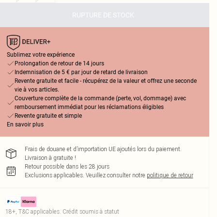
RUPTURE DE STOCK
Sublimez votre expérience
Prolongation de retour de 14 jours
Indemnisation de 5 € par jour de retard de livraison
Revente gratuite et facile - récupérez de la valeur et offrez une seconde
vie à vos articles.
Couverture complète de la commande (perte, vol, dommage) avec
remboursement immédiat pour les réclamations éligibles
Revente gratuite et simple
En savoir plus
Frais de douane et d’importation UE ajoutés lors du paiement.
Livraison à gratuite !
Retour possible dans les 28 jours
Exclusions applicables.
Veuillez consulter notre
politique de retour
18+, T&C applicables. Crédit soumis à statut