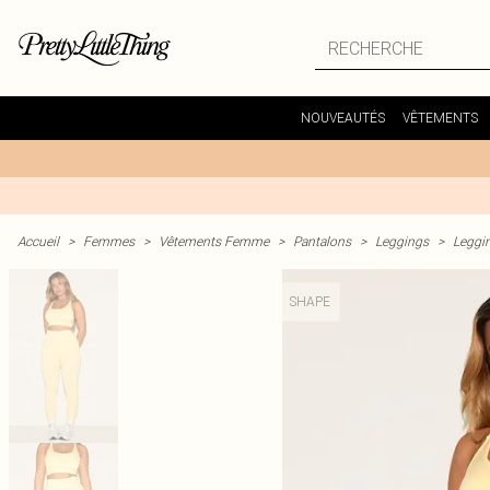
NOUVEAUTÉS
VÊTEMENTS
Accueil
>
Femmes
>
Vêtements Femme
>
Pantalons
>
Leggings
>
Leggin
SHAPE