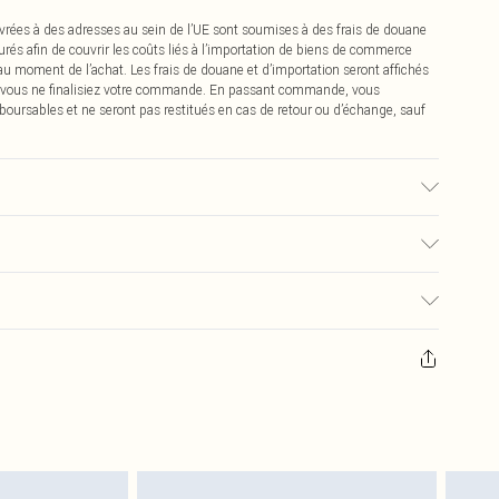
vrées à des adresses au sein de l’UE sont soumises à des frais de douane
urés afin de couvrir les coûts liés à l’importation de biens de commerce
 au moment de l’achat. Les frais de douane et d’importation seront affichés
 vous ne finalisiez votre commande. En passant commande, vous
boursables et ne seront pas restitués en cas de retour ou d’échange, sauf
aison du tissu utilisé, la couleur peut déteindre.
0
pter de la réception pour nous retourner un article.
€7.99
masques tendance, les cosmétiques, les bijoux pour piercings, les jouets
'opercule d'hygiène est endommagé ou endommagé.
€2.99
 non lavés et porter leurs étiquettes d'origine. Les chaussures doivent
a maison, y compris le linge de lit, les matelas, les surmatelas et les
d'origine non ouvert. Ceci n'affecte pas vos droits statutaires.
 de retour.