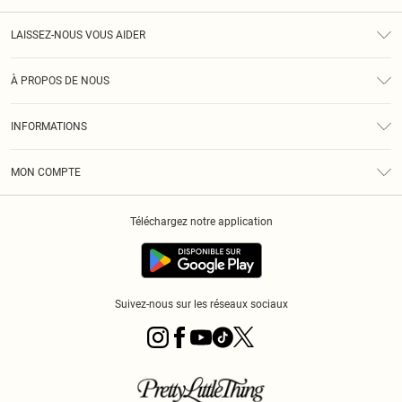
LAISSEZ-NOUS VOUS AIDER
Assistance
À PROPOS DE NOUS
Retours
À Notre Sujet
Guide Des Tailles
INFORMATIONS
PLT Réduction pour les étudiants
Livraison
Conditions Générales
Diversité
Royalty
MON COMPTE
Politique De Confidentialité
Klarna
Cookies
Informations Sur L’App PLT
Réduction étudiant - Student Beans
Téléchargez notre application
Historique
Suivez-nous sur les réseaux sociaux