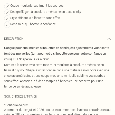
Coupe moulante sublimant les courbes
Design élégant à encolure américaine en tissu slinky
Style affinant la silhouette sans effort
Robe mini qui booste la confiance
DESCRIPTION
Conçue pour sublimer les silhouettes en sablier, ces ajustements valorisants
font des merveilles (tant pour votre silhouette que pour votre confiance en
vous). PLT Shape vous va à ravir.
Dominez la soirée avec cette robe mini moulante à encolure américaine en
tissu slinky noir Shape. Confectionnée dans une matière slinky noire avec une
encolure américaine et une coupe moulante mini, elle sublime vos courbes
sans effort. Associez-la à des escarpins à brides et une pochette pour une
tenue de soirée audacieuse.
SKU:
CNO8299/197/68
*
Politique de prix
À compter du 1er juillet 2026, toutes les commandes livrées à des adresses au
sein de l’UE sont soumises à des frais de douane et d’importation non