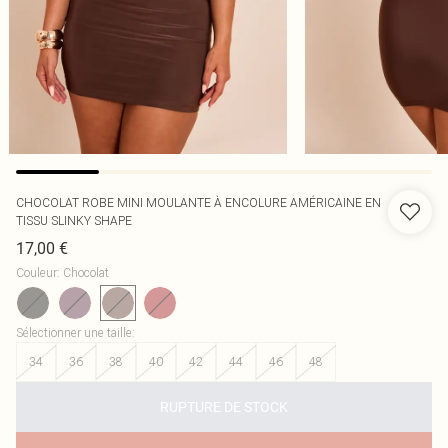
CHOCOLAT ROBE MINI MOULANTE À ENCOLURE AMÉRICAINE EN
TISSU SLINKY SHAPE
17,00 €
Couleur
:
Chocolat
Sélectionner une taille
:
34
36
38
40
42
44
46
48
RUPTURE DE STOCK