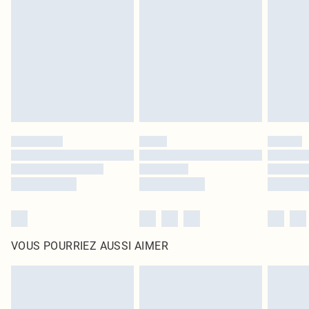
intérieur. Les articles pour la maison, y compris le linge de lit, les matelas, les
surmatelas et les oreillers, doivent être inutilisés et dans leur emballage
d'origine non ouvert. Ceci n'affecte pas vos droits statutaires.
Cliquez
ici
pour consulter l'intégralité de notre politique de retour.
VOUS POURRIEZ AUSSI AIMER