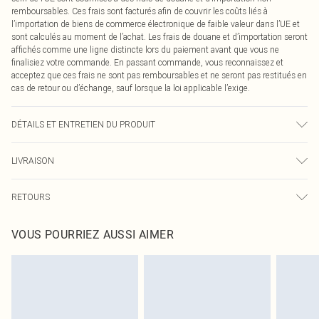
remboursables. Ces frais sont facturés afin de couvrir les coûts liés à
l’importation de biens de commerce électronique de faible valeur dans l’UE et
sont calculés au moment de l’achat. Les frais de douane et d’importation seront
affichés comme une ligne distincte lors du paiement avant que vous ne
finalisiez votre commande. En passant commande, vous reconnaissez et
acceptez que ces frais ne sont pas remboursables et ne seront pas restitués en
cas de retour ou d’échange, sauf lorsque la loi applicable l’exige.
DÉTAILS ET ENTRETIEN DU PRODUIT
100,0 % Polyester Veuillez noter : en raison du tissu utilisé, des transferts de
LIVRAISON
couleur peuvent se produire.
Livraison standard France
0
RETOURS
Jusqu'à 7 jours ouvrables
Un problème survient ? Vous disposez de 21 jours à compter de la réception
Livraison express France
€7.99
VOUS POURRIEZ AUSSI AIMER
pour nous retourner un article.
Jusqu'à 2-3 jours ouvrables
Veuillez noter que nous ne pouvons pas rembourser les masques tendance, les
Livraison en Point Relais
€2.99
cosmétiques, les bijoux pour piercings, les jouets pour adultes, les maillots de
Jusqu'à 7 jours ouvrables
bain ou la lingerie si l'opercule d'hygiène est endommagé ou endommagé.
Les chaussures et/ou vêtements doivent être non portés, non lavés et porter
leurs étiquettes d'origine. Les chaussures doivent également être essayées en