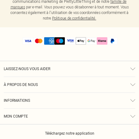
communications marketing de PrettyLittleThing et de notre
famille de
marques
par e-mail. Vous pouvez vous désabonner à tout moment. Vous
consentez également à l'utilisation de vos coordonnées conformément à
notre
Politique de confidentialité.
LAISSEZ-NOUS VOUS AIDER
Assistance
À PROPOS DE NOUS
Retours
À Notre Sujet
Guide Des Tailles
INFORMATIONS
PLT Réduction pour les étudiants
Livraison
Conditions Générales
Diversité
Royalty
MON COMPTE
Politique De Confidentialité
Klarna
Cookies
Informations Sur L’App PLT
Réduction étudiant - Student Beans
Téléchargez notre application
Historique