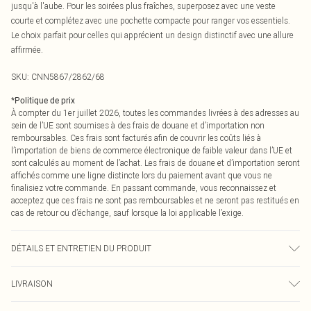
jusqu'à l'aube. Pour les soirées plus fraîches, superposez avec une veste
courte et complétez avec une pochette compacte pour ranger vos essentiels.
Le choix parfait pour celles qui apprécient un design distinctif avec une allure
affirmée.
SKU:
CNN5867/2862/68
*
Politique de prix
À compter du 1er juillet 2026, toutes les commandes livrées à des adresses au
sein de l’UE sont soumises à des frais de douane et d’importation non
remboursables. Ces frais sont facturés afin de couvrir les coûts liés à
l’importation de biens de commerce électronique de faible valeur dans l’UE et
sont calculés au moment de l’achat. Les frais de douane et d’importation seront
affichés comme une ligne distincte lors du paiement avant que vous ne
finalisiez votre commande. En passant commande, vous reconnaissez et
acceptez que ces frais ne sont pas remboursables et ne seront pas restitués en
cas de retour ou d’échange, sauf lorsque la loi applicable l’exige.
DÉTAILS ET ENTRETIEN DU PRODUIT
97,0 % Polyester, 3,0 % Élasthanne Veuillez noter : en raison du tissu utilisé, la
LIVRAISON
couleur peut déteindre.