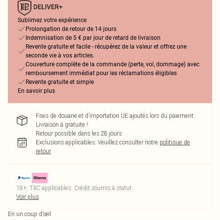
Sublimez votre expérience
Prolongation de retour de 14 jours
Indemnisation de 5 € par jour de retard de livraison
Revente gratuite et facile - récupérez de la valeur et offrez une
seconde vie à vos articles.
Couverture complète de la commande (perte, vol, dommage) avec
remboursement immédiat pour les réclamations éligibles
Revente gratuite et simple
En savoir plus
Frais de douane et d’importation UE ajoutés lors du paiement.
Livraison à gratuite !
Retour possible dans les 28 jours
Exclusions applicables.
Veuillez consulter notre
politique de
retour
18+, T&C applicables. Crédit soumis à statut
Voir plus
En un coup d’œil