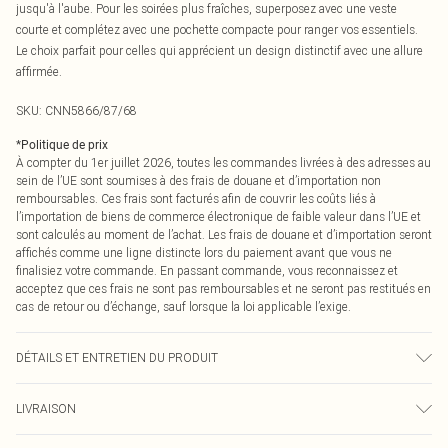
jusqu'à l'aube. Pour les soirées plus fraîches, superposez avec une veste
courte et complétez avec une pochette compacte pour ranger vos essentiels.
Le choix parfait pour celles qui apprécient un design distinctif avec une allure
affirmée.
SKU:
CNN5866/87/68
*
Politique de prix
À compter du 1er juillet 2026, toutes les commandes livrées à des adresses au
sein de l’UE sont soumises à des frais de douane et d’importation non
remboursables. Ces frais sont facturés afin de couvrir les coûts liés à
l’importation de biens de commerce électronique de faible valeur dans l’UE et
sont calculés au moment de l’achat. Les frais de douane et d’importation seront
affichés comme une ligne distincte lors du paiement avant que vous ne
finalisiez votre commande. En passant commande, vous reconnaissez et
acceptez que ces frais ne sont pas remboursables et ne seront pas restitués en
cas de retour ou d’échange, sauf lorsque la loi applicable l’exige.
DÉTAILS ET ENTRETIEN DU PRODUIT
97,0 % Polyester, 3,0 % Élasthanne Veuillez noter : en raison du tissu utilisé, la
LIVRAISON
couleur peut déteindre.