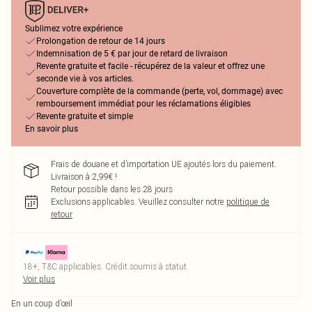
Sublimez votre expérience
Prolongation de retour de 14 jours
Indemnisation de 5 € par jour de retard de livraison
Revente gratuite et facile - récupérez de la valeur et offrez une
seconde vie à vos articles.
Couverture complète de la commande (perte, vol, dommage) avec
remboursement immédiat pour les réclamations éligibles
Revente gratuite et simple
En savoir plus
Frais de douane et d’importation UE ajoutés lors du paiement.
Livraison à 2,99€ !
Retour possible dans les 28 jours
Exclusions applicables.
Veuillez consulter notre
politique de
retour
18+, T&C applicables. Crédit soumis à statut
Voir plus
En un coup d’œil