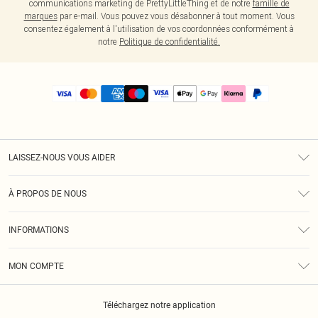
communications marketing de PrettyLittleThing et de notre
famille de
marques
par e-mail. Vous pouvez vous désabonner à tout moment. Vous
consentez également à l'utilisation de vos coordonnées conformément à
notre
Politique de confidentialité.
LAISSEZ-NOUS VOUS AIDER
Assistance
À PROPOS DE NOUS
Retours
À Notre Sujet
Guide Des Tailles
INFORMATIONS
PLT Réduction pour les étudiants
Livraison
Conditions Générales
Diversité
Royalty
MON COMPTE
Politique De Confidentialité
Klarna
Cookies
Informations Sur L’App PLT
Réduction étudiant - Student Beans
Téléchargez notre application
Historique