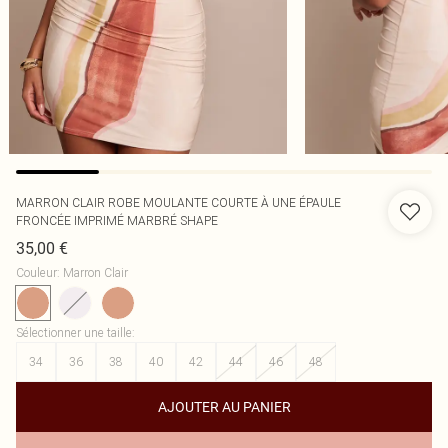
MARRON CLAIR ROBE MOULANTE COURTE À UNE ÉPAULE
FRONCÉE IMPRIMÉ MARBRÉ SHAPE
35,00 €
Couleur
:
Marron Clair
Sélectionner une taille
:
34
36
38
40
42
44
46
48
AJOUTER AU PANIER