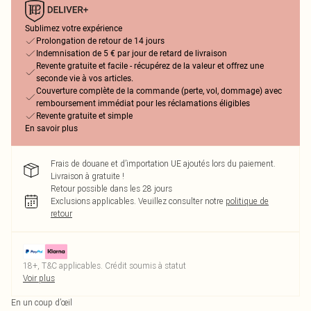
Sublimez votre expérience
Prolongation de retour de 14 jours
Indemnisation de 5 € par jour de retard de livraison
Revente gratuite et facile - récupérez de la valeur et offrez une
seconde vie à vos articles.
Couverture complète de la commande (perte, vol, dommage) avec
remboursement immédiat pour les réclamations éligibles
Revente gratuite et simple
En savoir plus
Frais de douane et d’importation UE ajoutés lors du paiement.
Livraison à gratuite !
Retour possible dans les 28 jours
Exclusions applicables.
Veuillez consulter notre
politique de
retour
18+, T&C applicables. Crédit soumis à statut
Voir plus
En un coup d’œil