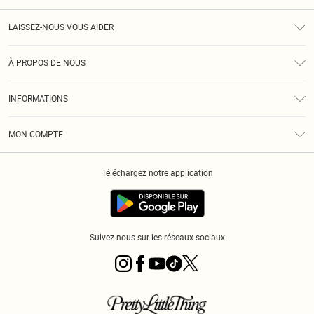
LAISSEZ-NOUS VOUS AIDER
Assistance
À PROPOS DE NOUS
Retours
À Notre Sujet
Guide Des Tailles
INFORMATIONS
PLT Réduction pour les étudiants
Livraison
Conditions Générales
Diversité
Royalty
MON COMPTE
Politique De Confidentialité
Klarna
Cookies
Informations Sur L’App PLT
Réduction étudiant - Student Beans
Téléchargez notre application
Historique
Suivez-nous sur les réseaux sociaux