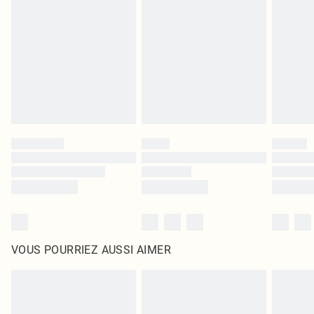
intérieur. Les articles pour la maison, y compris le linge de lit, les matelas, les
surmatelas et les oreillers, doivent être inutilisés et dans leur emballage
d'origine non ouvert. Ceci n'affecte pas vos droits statutaires.
Cliquez
ici
pour consulter l'intégralité de notre politique de retour.
VOUS POURRIEZ AUSSI AIMER