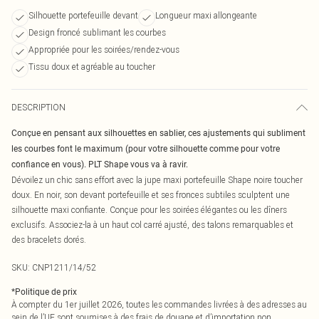
Silhouette portefeuille devant
Longueur maxi allongeante
Design froncé sublimant les courbes
Appropriée pour les soirées/rendez-vous
Tissu doux et agréable au toucher
DESCRIPTION
Conçue en pensant aux silhouettes en sablier, ces ajustements qui subliment
les courbes font le maximum (pour votre silhouette comme pour votre
confiance en vous). PLT Shape vous va à ravir.
Dévoilez un chic sans effort avec la jupe maxi portefeuille Shape noire toucher
doux. En noir, son devant portefeuille et ses fronces subtiles sculptent une
silhouette maxi confiante. Conçue pour les soirées élégantes ou les dîners
exclusifs. Associez-la à un haut col carré ajusté, des talons remarquables et
des bracelets dorés.
SKU:
CNP1211/14/52
*
Politique de prix
À compter du 1er juillet 2026, toutes les commandes livrées à des adresses au
sein de l’UE sont soumises à des frais de douane et d’importation non