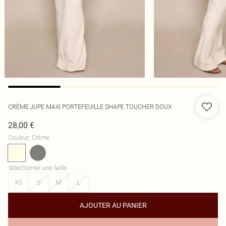
CRÈME JUPE MAXI PORTEFEUILLE SHAPE TOUCHER DOUX
28,00 €
Couleur
:
Crème
Sélectionner une taille
:
XS
S
M
L
AJOUTER AU PANIER