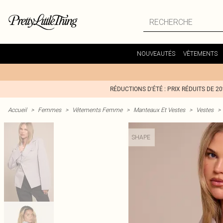
NOUVEAUTÉS
VÊTEMENTS
RÉDUCTIONS D'ÉTÉ : PRIX RÉDUITS DE 2
Accueil
>
Femmes
>
Vêtements Femme
>
Manteaux Et Vestes
>
Vestes
>
SHAPE