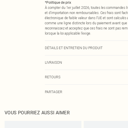
*
Politique de prix
À compter du 1er juillet 2026, toutes les commandes li
et d’importation non remboursables. Ces frais sont fact
électronique de faible valeur dans l’UE et sont calculés
comme une ligne distincte lors du paiement avant que
reconnaissez et acceptez que ces frais ne sont pas rem
lorsque la loi applicable l’exige.
DÉTAILS ET ENTRETIEN DU PRODUIT
95% Polyester, 5% Élasthanne Veuillez noter : en raison d
LIVRAISON
Livraison standard France
RETOURS
Jusqu'à 7 jours ouvrables
Un problème survient ? Vous disposez de 21 jours à com
Livraison express France
PARTAGER
Veuillez noter que nous ne pouvons pas rembourser les 
Jusqu'à 2-3 jours ouvrables
pour adultes, les maillots de bain ou la lingerie si l
Livraison en Point Relais
Les chaussures et/ou vêtements doivent être non portés,
Jusqu'à 7 jours ouvrables
également être essayées en intérieur. Les articles pour l
VOUS POURRIEZ AUSSI AIMER
oreillers, doivent être inutilisés et dans leur emballage 
Cliquez
ici
pour consulter l'intégralité de notre politique