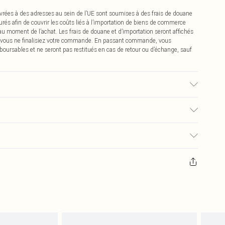
vrées à des adresses au sein de l’UE sont soumises à des frais de douane
urés afin de couvrir les coûts liés à l’importation de biens de commerce
 au moment de l’achat. Les frais de douane et d’importation seront affichés
 vous ne finalisiez votre commande. En passant commande, vous
boursables et ne seront pas restitués en cas de retour ou d’échange, sauf
u tissu utilisé, la couleur peut déteindre.
0
pter de la réception pour nous retourner un article.
€7.99
masques tendance, les cosmétiques, les bijoux pour piercings, les jouets
'opercule d'hygiène est endommagé ou endommagé.
€2.99
 non lavés et porter leurs étiquettes d'origine. Les chaussures doivent
a maison, y compris le linge de lit, les matelas, les surmatelas et les
d'origine non ouvert. Ceci n'affecte pas vos droits statutaires.
 de retour.