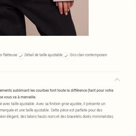
er flatteuse
Détail de taille ajustable
Gris clair contemporain
ements sublimant les courbes font toute la différence (tant pour votre
pe vous va à merveille.
avec taille ajustable. Avec sa finition grise ajustée, il présente un
arquée et une taille ajustable. Cette pièce est parfaite pour des
alon élégant, des talons hauts noirs et des bracelets dorés minimalistes.