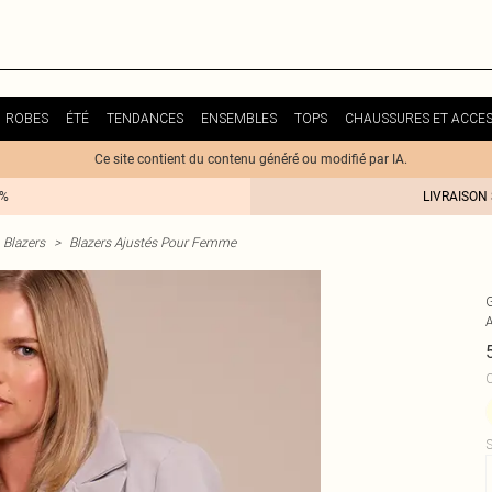
ROBES
ÉTÉ
TENDANCES
ENSEMBLES
TOPS
CHAUSSURES ET ACCES
Ce site contient du contenu généré ou modifié par IA.
0%
LIVRAISON
Blazers
>
Blazers Ajustés Pour Femme
C
S