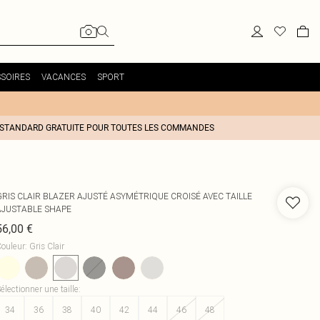
SOIRES
VACANCES
SPORT
 STANDARD GRATUITE POUR TOUTES LES COMMANDES
GRIS CLAIR BLAZER AJUSTÉ ASYMÉTRIQUE CROISÉ AVEC TAILLE
AJUSTABLE SHAPE
56,00 €
ouleur
:
Gris Clair
électionner une taille
:
34
36
38
40
42
44
46
48