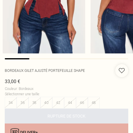
BORDEAUX GILET AJUSTÉ PORTEFEUILLE SHAPE
33,00 €
Couleur
:
Bordeaux
Sélectionner une taille
:
34
36
38
40
42
44
46
48
RUPTURE DE STOCK