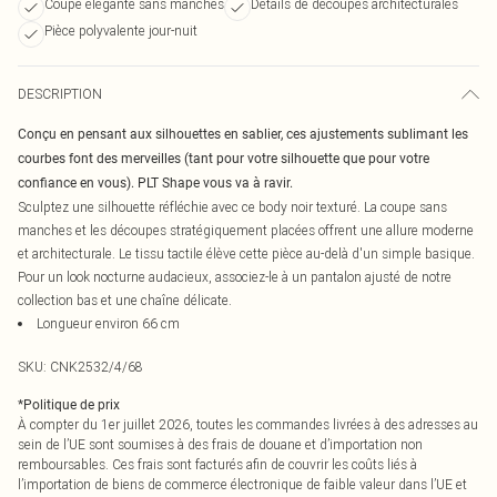
Coupe élégante sans manches
Détails de découpes architecturales
Pièce polyvalente jour-nuit
DESCRIPTION
Conçu en pensant aux silhouettes en sablier, ces ajustements sublimant les
courbes font des merveilles (tant pour votre silhouette que pour votre
confiance en vous). PLT Shape vous va à ravir.
Sculptez une silhouette réfléchie avec ce body noir texturé. La coupe sans
manches et les découpes stratégiquement placées offrent une allure moderne
et architecturale. Le tissu tactile élève cette pièce au-delà d'un simple basique.
Pour un look nocturne audacieux, associez-le à un pantalon ajusté de notre
collection bas et une chaîne délicate.
Longueur environ 66 cm
SKU:
CNK2532/4/68
*
Politique de prix
À compter du 1er juillet 2026, toutes les commandes livrées à des adresses au
sein de l’UE sont soumises à des frais de douane et d’importation non
remboursables. Ces frais sont facturés afin de couvrir les coûts liés à
l’importation de biens de commerce électronique de faible valeur dans l’UE et