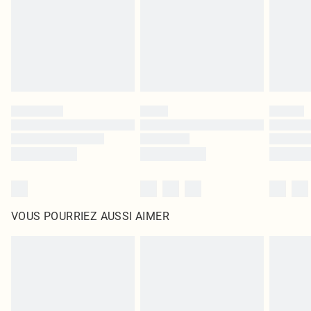
d'origine non ouvert. Ceci n'affecte pas vos droits statutaires.
Cliquez
ici
pour consulter l'intégralité de notre politique de retour.
VOUS POURRIEZ AUSSI AIMER