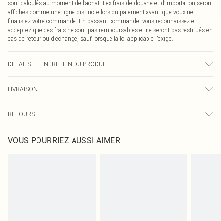
sont calculés au moment de l’achat. Les frais de douane et d’importation seront
affichés comme une ligne distincte lors du paiement avant que vous ne
finalisiez votre commande. En passant commande, vous reconnaissez et
acceptez que ces frais ne sont pas remboursables et ne seront pas restitués en
cas de retour ou d’échange, sauf lorsque la loi applicable l’exige.
DÉTAILS ET ENTRETIEN DU PRODUIT
95,0 % Polyester, 5,0 % Élasthanne Veuillez noter : en raison du tissu utilisé, la
LIVRAISON
couleur peut déteindre.
Livraison standard France
0
RETOURS
Jusqu'à 7 jours ouvrables
Un problème survient ? Vous disposez de 21 jours à compter de la réception
Livraison express France
€7.99
VOUS POURRIEZ AUSSI AIMER
pour nous retourner un article.
Jusqu'à 2-3 jours ouvrables
Veuillez noter que nous ne pouvons pas rembourser les masques tendance, les
Livraison en Point Relais
€2.99
cosmétiques, les bijoux pour piercings, les jouets pour adultes, les maillots de
Jusqu'à 7 jours ouvrables
bain ou la lingerie si l'opercule d'hygiène est endommagé ou endommagé.
Les chaussures et/ou vêtements doivent être non portés, non lavés et porter
leurs étiquettes d'origine. Les chaussures doivent également être essayées en
intérieur. Les articles pour la maison, y compris le linge de lit, les matelas, les
surmatelas et les oreillers, doivent être inutilisés et dans leur emballage