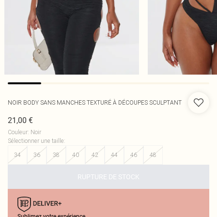
NOIR BODY SANS MANCHES TEXTURÉ À DÉCOUPES SCULPTANT
21,00 €
Couleur
:
Noir
Sélectionner une taille
:
34
36
38
40
42
44
46
48
RUPTURE DE STOCK
Sublimez votre expérience