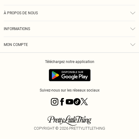
Assistance
À PROPOS DE NOUS
Retours
À Notre Sujet
Guide Des Tailles
INFORMATIONS
PLT Réduction pour les étudiants
Livraison
Conditions Générales
Diversité
Royalty
MON COMPTE
Politique De Confidentialité
Klarna
Cookies
Informations Sur L’App PLT
Réduction étudiant - Student Beans
Téléchargez notre application
Historique
Suivez-nous sur les réseaux sociaux
COPYRIGHT ©
2026
PRETTYLITTLETHING