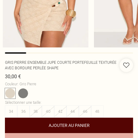
GRIS PIERRE ENSEMBLE JUPE COURTE PORTEFEUILLE TEXTURÉE
AVEC BORDURE PERLÉE SHAPE
30,00 €
Couleur
:
Gris Pierre
Sélectionner une taille
:
34
36
38
40
42
44
46
48
AJOUTER AU PANIER