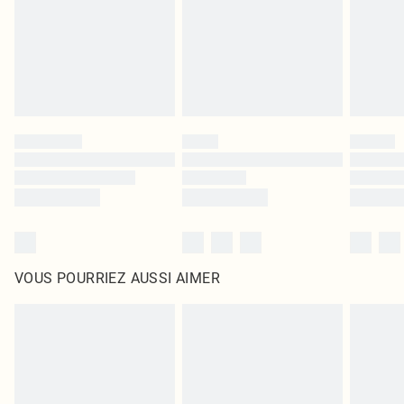
d'origine non ouvert. Ceci n'affecte pas vos droits statutaires.
Cliquez
ici
pour consulter l'intégralité de notre politique de retour.
VOUS POURRIEZ AUSSI AIMER