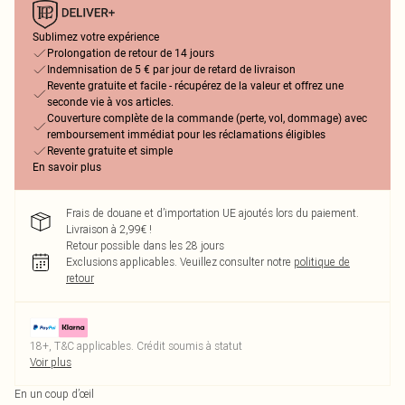
Sublimez votre expérience
Prolongation de retour de 14 jours
Indemnisation de 5 € par jour de retard de livraison
Revente gratuite et facile - récupérez de la valeur et offrez une
seconde vie à vos articles.
Couverture complète de la commande (perte, vol, dommage) avec
remboursement immédiat pour les réclamations éligibles
Revente gratuite et simple
En savoir plus
Frais de douane et d’importation UE ajoutés lors du paiement.
Livraison à 2,99€ !
Retour possible dans les 28 jours
Exclusions applicables.
Veuillez consulter notre
politique de
retour
18+, T&C applicables. Crédit soumis à statut
Voir plus
En un coup d’œil