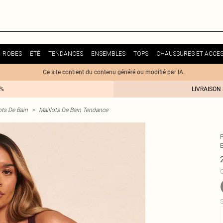
ROBES
ÉTÉ
TENDANCES
ENSEMBLES
TOPS
CHAUSSURES ET ACCES
Ce site contient du contenu généré ou modifié par IA.
0%
LIVRAISON
ots De Bain
>
Maillots De Bain Tendance
C
S