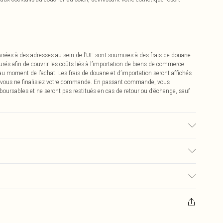
vrées à des adresses au sein de l’UE sont soumises à des frais de douane
urés afin de couvrir les coûts liés à l’importation de biens de commerce
 au moment de l’achat. Les frais de douane et d’importation seront affichés
 vous ne finalisiez votre commande. En passant commande, vous
boursables et ne seront pas restitués en cas de retour ou d’échange, sauf
raison du tissu utilisé, la couleur peut déteindre.
0
pter de la réception pour nous retourner un article.
€7.99
masques tendance, les cosmétiques, les bijoux pour piercings, les jouets
'opercule d'hygiène est endommagé ou endommagé.