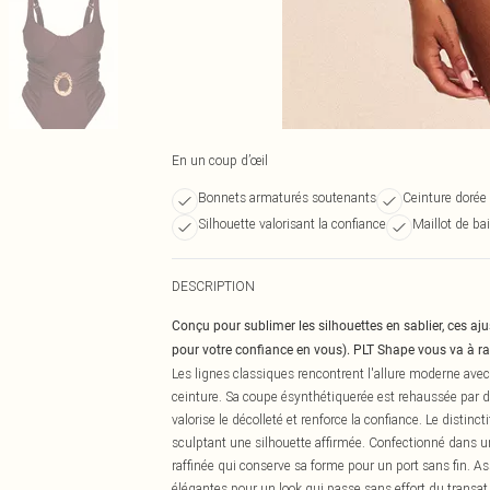
En un coup d’œil
Bonnets armaturés soutenants
Ceinture dorée a
Silhouette valorisant la confiance
Maillot de ba
DESCRIPTION
Conçu pour sublimer les silhouettes en sablier, ces aj
pour votre confiance en vous). PLT Shape vous va à rav
Les lignes classiques rencontrent l'allure moderne avec
ceinture. Sa coupe ésynthétiquerée est rehaussée par d
valorise le décolleté et renforce la confiance. Le distinct
sculptant une silhouette affirmée. Confectionné dans u
raffinée qui conserve sa forme pour un port sans fin. A
élégantes pour un look qui passe sans effort du transat 