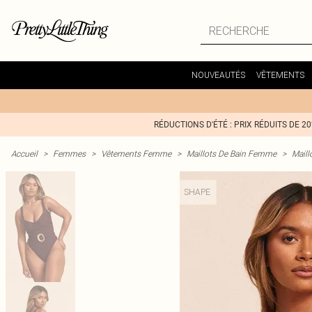
NOUVEAUTÉS
VÊTEMENTS
RÉDUCTIONS D'ÉTÉ : PRIX RÉDUITS DE 2
Accueil
>
Femmes
>
Vêtements Femme
>
Maillots De Bain Femme
>
Maill
SHAPE