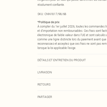
résolument confiante.
SKU:
CNN1817/98/68
*
Politique de prix
À compter du 1er juillet 2026, toutes les commandes li
et d’importation non remboursables. Ces frais sont fact
électronique de faible valeur dans l’UE et sont calculés
comme une ligne distincte lors du paiement avant que
reconnaissez et acceptez que ces frais ne sont pas rem
lorsque la loi applicable l’exige.
DÉTAILS ET ENTRETIEN DU PRODUIT
82,0 % Polyamide, 18,0 % Élasthanne Veuillez noter : en 
LIVRAISON
Livraison standard France
RETOURS
Jusqu'à 7 jours ouvrables
Un problème survient ? Vous disposez de 21 jours à com
Livraison express France
PARTAGER
Veuillez noter que nous ne pouvons pas rembourser les 
Jusqu'à 2-3 jours ouvrables
pour adultes, les maillots de bain ou la lingerie si l