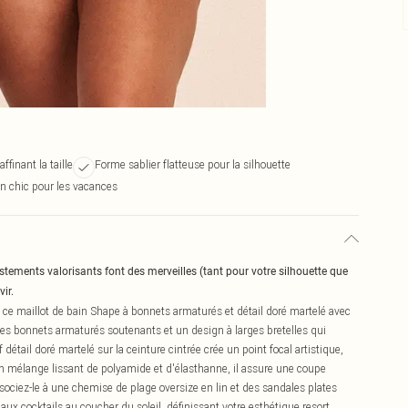
ffinant la taille
Forme sablier flatteuse pour la silhouette
in chic pour les vacances
ustements valorisants font des merveilles (tant pour votre silhouette que
ir.
 ce maillot de bain Shape à bonnets armaturés et détail doré martelé avec
es bonnets armaturés soutenants et un design à larges bretelles qui
if détail doré martelé sur la ceinture cintrée crée un point focal artistique,
n mélange lissant de polyamide et d'élasthanne, il assure une coupe
ssociez-le à une chemise de plage oversize en lin et des sandales plates
aux cocktails au coucher du soleil, définissant votre esthétique resort