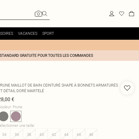
SOIRES
VACANCES
SPORT
 STANDARD GRATUITE POUR TOUTES LES COMMANDES
PRUNE MAILLOT DE BAIN CEINTURÉ SHAPE À BONNETS ARMATURÉS
ET DÉTAIL DORÉ MARTELÉ
28,00 €
ouleur
:
Prune
électionner une taille
:
34
36
38
40
42
44
46
48