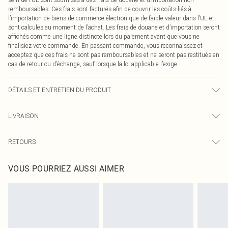
remboursables. Ces frais sont facturés afin de couvrir les coûts liés à
l’importation de biens de commerce électronique de faible valeur dans l’UE et
sont calculés au moment de l’achat. Les frais de douane et d’importation seront
affichés comme une ligne distincte lors du paiement avant que vous ne
finalisiez votre commande. En passant commande, vous reconnaissez et
acceptez que ces frais ne sont pas remboursables et ne seront pas restitués en
cas de retour ou d’échange, sauf lorsque la loi applicable l’exige.
DÉTAILS ET ENTRETIEN DU PRODUIT
70,0 % Polyester, 4,0 % Élasthanne, 26,0 % Coton Veuillez noter : en raison du
LIVRAISON
tissu utilisé, la couleur peut déteindre.
Livraison standard France
€2.99
RETOURS
Jusqu'à 7 jours ouvrables
Un problème survient ? Vous disposez de 21 jours à compter de la réception
Livraison express France
€9.99
VOUS POURRIEZ AUSSI AIMER
pour nous retourner un article.
Jusqu'à 2-3 jours ouvrables
Veuillez noter que nous ne pouvons pas rembourser les masques tendance, les
Livraison en Point Relais
€2.99
cosmétiques, les bijoux pour piercings, les jouets pour adultes, les maillots de
Jusqu'à 7 jours ouvrables
bain ou la lingerie si l'opercule d'hygiène est endommagé ou endommagé.
Les chaussures et/ou vêtements doivent être non portés, non lavés et porter
leurs étiquettes d'origine. Les chaussures doivent également être essayées en