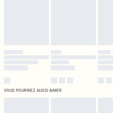
intérieur. Les articles pour la maison, y compris le linge de lit, les matelas, les
surmatelas et les oreillers, doivent être inutilisés et dans leur emballage
d'origine non ouvert. Ceci n'affecte pas vos droits statutaires.
Cliquez
ici
pour consulter l'intégralité de notre politique de retour.
VOUS POURRIEZ AUSSI AIMER