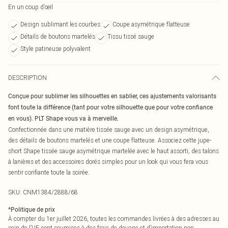
En un coup d’œil
Design sublimant les courbes
Coupe asymétrique flatteuse
Détails de boutons martelés
Tissu tissé sauge
Style patineuse polyvalent
DESCRIPTION
Conçue pour sublimer les silhouettes en sablier, ces ajustements valorisants
font toute la différence (tant pour votre silhouette que pour votre confiance
en vous). PLT Shape vous va à merveille.
Confectionnée dans une matière tissée sauge avec un design asymétrique,
des détails de boutons martelés et une coupe flatteuse. Associez cette jupe-
short Shape tissée sauge asymétrique martelée avec le haut assorti, des talons
à lanières et des accessoires dorés simples pour un look qui vous fera vous
sentir confiante toute la soirée.
SKU:
CNM1384/2888/68
*
Politique de prix
À compter du 1er juillet 2026, toutes les commandes livrées à des adresses au
sein de l’UE sont soumises à des frais de douane et d’importation non