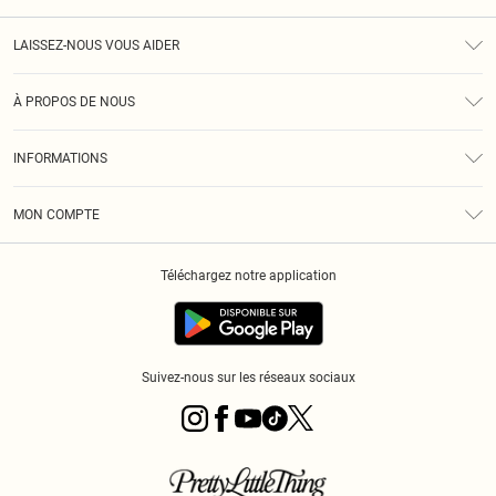
LAISSEZ-NOUS VOUS AIDER
Assistance
À PROPOS DE NOUS
Retours
À Notre Sujet
Guide Des Tailles
INFORMATIONS
PLT Réduction pour les étudiants
Livraison
Conditions Générales
Diversité
Royalty
MON COMPTE
Politique De Confidentialité
Klarna
Cookies
Informations Sur L’App PLT
Réduction étudiant - Student Beans
Téléchargez notre application
Historique
Suivez-nous sur les réseaux sociaux