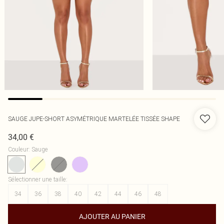
SAUGE JUPE-SHORT ASYMÉTRIQUE MARTELÉE TISSÉE SHAPE
34,00 €
Couleur
:
Sauge
Sélectionner une taille
:
34
36
38
40
42
44
46
48
AJOUTER AU PANIER