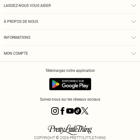
LAISSEZ-NOUS VOUS AIDER
Assistance
À PROPOS DE NOUS
Retours
À Notre Sujet
Guide Des Tailles
INFORMATIONS
PLT Réduction pour les étudiants
Livraison
Conditions Générales
Diversité
Royalty
MON COMPTE
Politique De Confidentialité
Klarna
Cookies
Informations Sur L’App PLT
Réduction étudiant - Student Beans
Téléchargez notre application
Historique
Suivez-nous sur les réseaux sociaux
COPYRIGHT ©
2026
PRETTYLITTLETHING