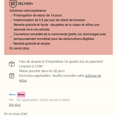
Sublimez votre expérience
Prolongation de retour de 14 jours
Indemnisation de 5 € par jour de retard de livraison
Revente gratuite et facile - récupérez de la valeur et offrez une
seconde vie à vos articles.
Couverture complète de la commande (perte, vol, dommage) avec
remboursement immédiat pour les réclamations éligibles
Revente gratuite et simple
En savoir plus
Frais de douane et d’importation UE ajoutés lors du paiement.
Livraison à 2,99€ !
Retour possible dans les 28 jours
Exclusions applicables.
Veuillez consulter notre
politique de
retour
18+, T&C applicables. Crédit soumis à statut
Voir plus
En un coup d’œil