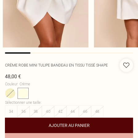
CRÈME ROBE MINI TULIPE BANDEAU EN TISSU TISSÉ SHAPE
48,00 €
Couleur
:
Crème
Sélectionner une taille
:
34
36
38
40
42
44
46
48
AJOUTER AU PANIER