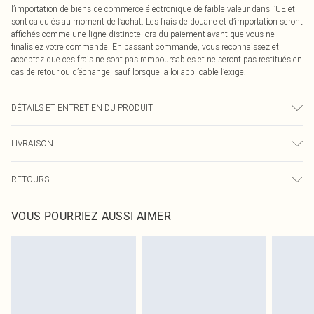
l’importation de biens de commerce électronique de faible valeur dans l’UE et
sont calculés au moment de l’achat. Les frais de douane et d’importation seront
affichés comme une ligne distincte lors du paiement avant que vous ne
finalisiez votre commande. En passant commande, vous reconnaissez et
acceptez que ces frais ne sont pas remboursables et ne seront pas restitués en
cas de retour ou d’échange, sauf lorsque la loi applicable l’exige.
DÉTAILS ET ENTRETIEN DU PRODUIT
75,0 % Polyester, 4,0 % Élasthanne, 21,0 % Coton Veuillez noter : en raison du
LIVRAISON
tissu utilisé, des transferts de couleur peuvent se produire.
Livraison standard France
€2.99
RETOURS
Jusqu'à 7 jours ouvrables
Un problème survient ? Vous disposez de 21 jours à compter de la réception
Livraison express France
€9.99
VOUS POURRIEZ AUSSI AIMER
pour nous retourner un article.
Jusqu'à 2-3 jours ouvrables
Veuillez noter que nous ne pouvons pas rembourser les masques tendance, les
Livraison en Point Relais
€2.99
cosmétiques, les bijoux pour piercings, les jouets pour adultes, les maillots de
Jusqu'à 7 jours ouvrables
bain ou la lingerie si l'opercule d'hygiène est endommagé ou endommagé.
Les chaussures et/ou vêtements doivent être non portés, non lavés et porter
leurs étiquettes d'origine. Les chaussures doivent également être essayées en
intérieur. Les articles pour la maison, y compris le linge de lit, les matelas, les