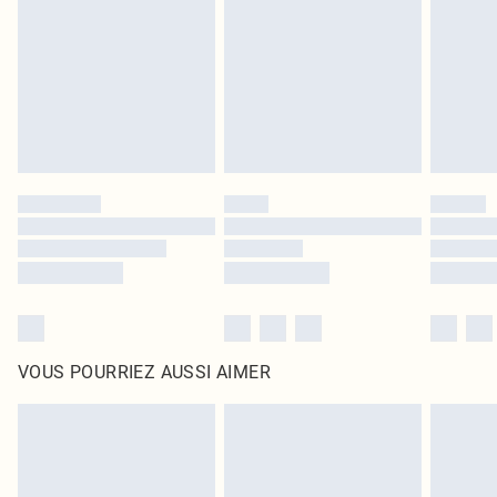
surmatelas et les oreillers, doivent être inutilisés et dans leur emballage
d'origine non ouvert. Ceci n'affecte pas vos droits statutaires.
Cliquez
ici
pour consulter l'intégralité de notre politique de retour.
VOUS POURRIEZ AUSSI AIMER