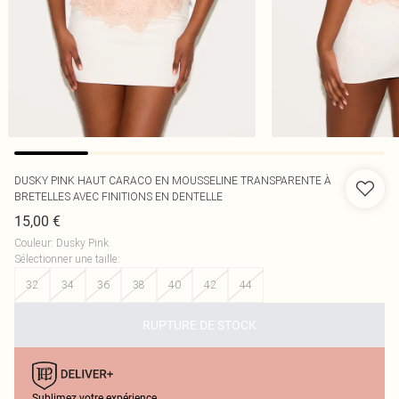
DUSKY PINK HAUT CARACO EN MOUSSELINE TRANSPARENTE À
BRETELLES AVEC FINITIONS EN DENTELLE
15,00 €
Couleur
:
Dusky Pink
Sélectionner une taille
:
32
34
36
38
40
42
44
RUPTURE DE STOCK
Sublimez votre expérience