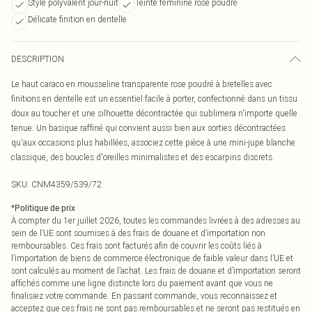
Style polyvalent jour-nuit
Teinte féminine rose poudré
Délicate finition en dentelle
DESCRIPTION
Le haut caraco en mousseline transparente rose poudré à bretelles avec
finitions en dentelle est un essentiel facile à porter, confectionné dans un tissu
doux au toucher et une silhouette décontractée qui sublimera n'importe quelle
tenue. Un basique raffiné qui convient aussi bien aux sorties décontractées
qu'aux occasions plus habillées, associez cette pièce à une mini-jupe blanche
classique, des boucles d'oreilles minimalistes et des escarpins discrets.
SKU:
CNM4359/539/72
*
Politique de prix
À compter du 1er juillet 2026, toutes les commandes livrées à des adresses au
sein de l’UE sont soumises à des frais de douane et d’importation non
remboursables. Ces frais sont facturés afin de couvrir les coûts liés à
l’importation de biens de commerce électronique de faible valeur dans l’UE et
sont calculés au moment de l’achat. Les frais de douane et d’importation seront
affichés comme une ligne distincte lors du paiement avant que vous ne
finalisiez votre commande. En passant commande, vous reconnaissez et
acceptez que ces frais ne sont pas remboursables et ne seront pas restitués en