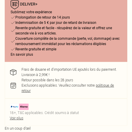
Sublimez votre expérience
Prolongation de retour de 14 jours
Indemnisation de 5 € par jour de retard de livraison
Revente gratuite et facile - récupérez de la valeur et offrez une
seconde vie à vos articles.
Couverture complète de la commande (perte, vol, dommage) avec
remboursement immédiat pour les réclamations éligibles
Revente gratuite et simple
En savoir plus
Frais de douane et d’importation UE ajoutés lors du paiement.
Livraison à 2,99€ !
Retour possible dans les 28 jours
Exclusions applicables.
Veuillez consulter notre
politique de
retour
18+, T&C applicables. Crédit soumis à statut
Voir plus
En un coup d’œil