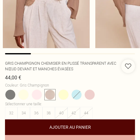
GRIS CHAMPIGNON CHEMISIER EN PLISSÉ TRANSPARENT AVEC
NŒUD DEVANT ET MANCHES ÉVASÉES
44,00 €
Couleur
:
Gris Champignon
Sélectionner une taille
:
32
34
36
38
40
42
44
AJOUTER AU PANIER