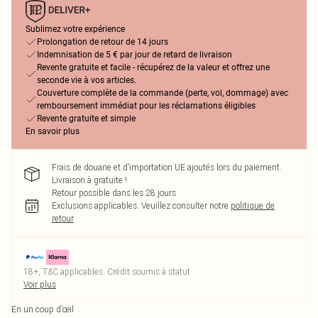
Sublimez votre expérience
Prolongation de retour de 14 jours
Indemnisation de 5 € par jour de retard de livraison
Revente gratuite et facile - récupérez de la valeur et offrez une
seconde vie à vos articles.
Couverture complète de la commande (perte, vol, dommage) avec
remboursement immédiat pour les réclamations éligibles
Revente gratuite et simple
En savoir plus
Frais de douane et d’importation UE ajoutés lors du paiement.
Livraison à gratuite !
Retour possible dans les 28 jours
Exclusions applicables.
Veuillez consulter notre
politique de
retour
18+, T&C applicables. Crédit soumis à statut
Voir plus
En un coup d’œil