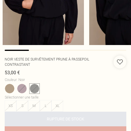
NOIR VESTE DE SURVÊTEMENT PRUNE À PASSEPOIL
CONTRASTANT
53,00 €
Couleur
:
Noir
Sélectionner une taille
:
XS
S
M
L
XL
RUPTURE DE STOCK