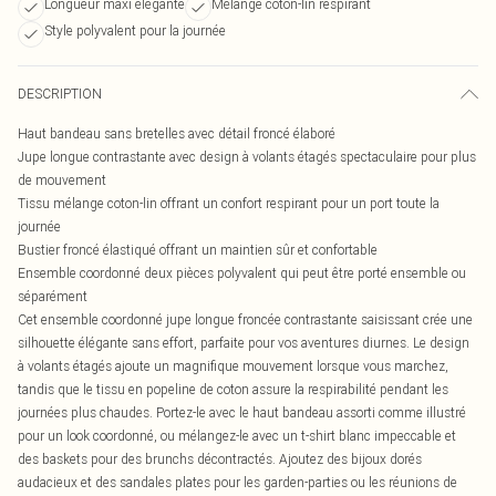
Longueur maxi élégante
Mélange coton-lin respirant
Style polyvalent pour la journée
DESCRIPTION
Haut bandeau sans bretelles avec détail froncé élaboré
Jupe longue contrastante avec design à volants étagés spectaculaire pour plus
de mouvement
Tissu mélange coton-lin offrant un confort respirant pour un port toute la
journée
Bustier froncé élastiqué offrant un maintien sûr et confortable
Ensemble coordonné deux pièces polyvalent qui peut être porté ensemble ou
séparément
Cet ensemble coordonné jupe longue froncée contrastante saisissant crée une
silhouette élégante sans effort, parfaite pour vos aventures diurnes. Le design
à volants étagés ajoute un magnifique mouvement lorsque vous marchez,
tandis que le tissu en popeline de coton assure la respirabilité pendant les
journées plus chaudes. Portez-le avec le haut bandeau assorti comme illustré
pour un look coordonné, ou mélangez-le avec un t-shirt blanc impeccable et
des baskets pour des brunchs décontractés. Ajoutez des bijoux dorés
audacieux et des sandales plates pour les garden-parties ou les réunions de