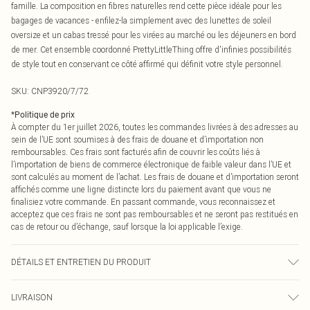
famille. La composition en fibres naturelles rend cette pièce idéale pour les
bagages de vacances - enfilez-la simplement avec des lunettes de soleil
oversize et un cabas tressé pour les virées au marché ou les déjeuners en bord
de mer. Cet ensemble coordonné PrettyLittleThing offre d'infinies possibilités
de style tout en conservant ce côté affirmé qui définit votre style personnel.
SKU:
CNP3920/7/72
*
Politique de prix
À compter du 1er juillet 2026, toutes les commandes livrées à des adresses au
sein de l’UE sont soumises à des frais de douane et d’importation non
remboursables. Ces frais sont facturés afin de couvrir les coûts liés à
l’importation de biens de commerce électronique de faible valeur dans l’UE et
sont calculés au moment de l’achat. Les frais de douane et d’importation seront
affichés comme une ligne distincte lors du paiement avant que vous ne
finalisiez votre commande. En passant commande, vous reconnaissez et
acceptez que ces frais ne sont pas remboursables et ne seront pas restitués en
cas de retour ou d’échange, sauf lorsque la loi applicable l’exige.
DÉTAILS ET ENTRETIEN DU PRODUIT
85% Coton, 15% Lin Veuillez noter : en raison du tissu utilisé, la couleur peut
LIVRAISON
déteindre.