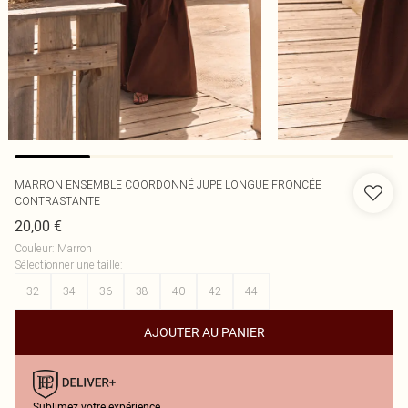
MARRON ENSEMBLE COORDONNÉ JUPE LONGUE FRONCÉE
CONTRASTANTE
20,00 €
Couleur
:
Marron
Sélectionner une taille
:
32
34
36
38
40
42
44
AJOUTER AU PANIER
Sublimez votre expérience