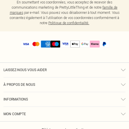
En soumettant vos coordonnées, vous acceptez de recevoir des
communications marketing de PrettyLittleThing et de notre
famille de
marques
par e-mail. Vous pouvez vous désabonner à tout moment. Vous
consentez également à l'utilisation de vos coordonnées conformément à
notre
Politique de confidentialité.
LAISSEZ-NOUS VOUS AIDER
Assistance
À PROPOS DE NOUS
Retours
À Notre Sujet
Guide Des Tailles
INFORMATIONS
PLT Réduction pour les étudiants
Livraison
Conditions Générales
Diversité
Royalty
MON COMPTE
Politique De Confidentialité
Klarna
Cookies
Informations Sur L’App PLT
Réduction étudiant - Student Beans