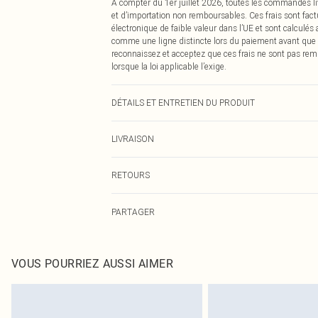
À compter du 1er juillet 2026, toutes les commandes li
et d’importation non remboursables. Ces frais sont fact
électronique de faible valeur dans l’UE et sont calculés
comme une ligne distincte lors du paiement avant que
reconnaissez et acceptez que ces frais ne sont pas rem
lorsque la loi applicable l’exige.
DÉTAILS ET ENTRETIEN DU PRODUIT
100% Polyuréthane, 100% Tpr Veuillez noter : en raison d
LIVRAISON
Livraison standard France
RETOURS
Jusqu'à 7 jours ouvrables
Un problème survient ? Vous disposez de 21 jours à com
Livraison express France
PARTAGER
Veuillez noter que nous ne pouvons pas rembourser les 
Jusqu'à 2-3 jours ouvrables
pour adultes, les maillots de bain ou la lingerie si l
Livraison en Point Relais
Les chaussures et/ou vêtements doivent être non portés,
Jusqu'à 7 jours ouvrables
également être essayées en intérieur. Les articles pour l
VOUS POURRIEZ AUSSI AIMER
oreillers, doivent être inutilisés et dans leur emballage 
Cliquez
ici
pour consulter l'intégralité de notre politique