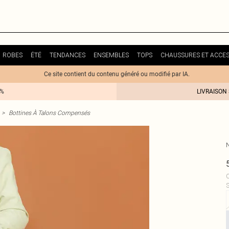
ROBES
ÉTÉ
TENDANCES
ENSEMBLES
TOPS
CHAUSSURES ET ACCES
Ce site contient du contenu généré ou modifié par IA.
0%
LIVRAISON
>
Bottines À Talons Compensés
C
S