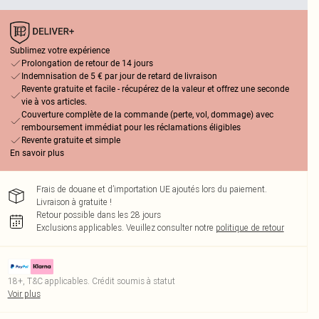
Sublimez votre expérience
Prolongation de retour de 14 jours
Indemnisation de 5 € par jour de retard de livraison
Revente gratuite et facile - récupérez de la valeur et offrez une seconde
vie à vos articles.
Couverture complète de la commande (perte, vol, dommage) avec
remboursement immédiat pour les réclamations éligibles
Revente gratuite et simple
En savoir plus
Frais de douane et d’importation UE ajoutés lors du paiement.
Livraison à gratuite !
Retour possible dans les 28 jours
Exclusions applicables.
Veuillez consulter notre
politique de retour
18+, T&C applicables. Crédit soumis à statut
Voir plus