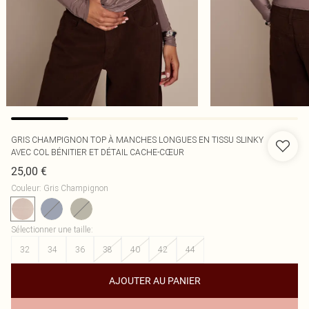
GRIS CHAMPIGNON TOP À MANCHES LONGUES EN TISSU SLINKY
AVEC COL BÉNITIER ET DÉTAIL CACHE-CŒUR
25,00 €
Couleur
:
Gris Champignon
Sélectionner une taille
:
32
34
36
38
40
42
44
AJOUTER AU PANIER