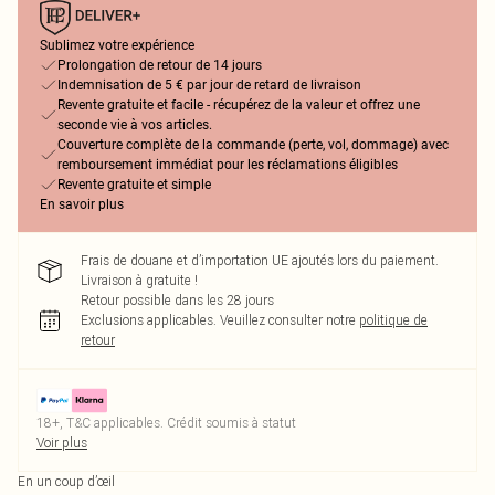
Sublimez votre expérience
Prolongation de retour de 14 jours
Indemnisation de 5 € par jour de retard de livraison
Revente gratuite et facile - récupérez de la valeur et offrez une
seconde vie à vos articles.
Couverture complète de la commande (perte, vol, dommage) avec
remboursement immédiat pour les réclamations éligibles
Revente gratuite et simple
En savoir plus
Frais de douane et d’importation UE ajoutés lors du paiement.
Livraison à gratuite !
Retour possible dans les 28 jours
Exclusions applicables.
Veuillez consulter notre
politique de
retour
18+, T&C applicables. Crédit soumis à statut
Voir plus
En un coup d’œil