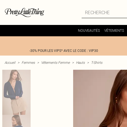
NOUVEAUTÉS
VÊTEMENTS
-30% POUR LES VIPS* AVEC LE CODE : VIP30
Accueil
>
Femmes
>
Vêtements Femme
>
Hauts
>
T-Shirts