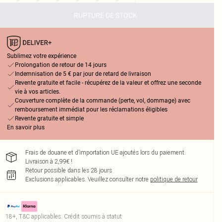
RUPTURE DE STOCK
Sublimez votre expérience
Prolongation de retour de 14 jours
Indemnisation de 5 € par jour de retard de livraison
Revente gratuite et facile - récupérez de la valeur et offrez une seconde
vie à vos articles.
Couverture complète de la commande (perte, vol, dommage) avec
remboursement immédiat pour les réclamations éligibles
Revente gratuite et simple
En savoir plus
Frais de douane et d’importation UE ajoutés lors du paiement.
Livraison à 2,99€ !
Retour possible dans les 28 jours
Exclusions applicables.
Veuillez consulter notre
politique de retour
18+, T&C applicables. Crédit soumis à statut