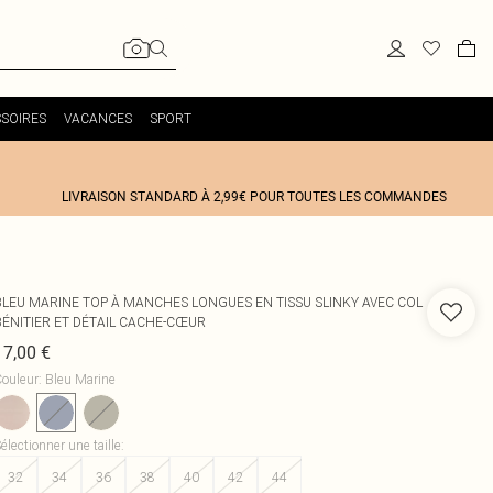
SOIRES
VACANCES
SPORT
LIVRAISON STANDARD À 2,99€ POUR TOUTES LES COMMANDES
BLEU MARINE TOP À MANCHES LONGUES EN TISSU SLINKY AVEC COL
BÉNITIER ET DÉTAIL CACHE-CŒUR
17,00 €
ouleur
:
Bleu Marine
électionner une taille
:
32
34
36
38
40
42
44