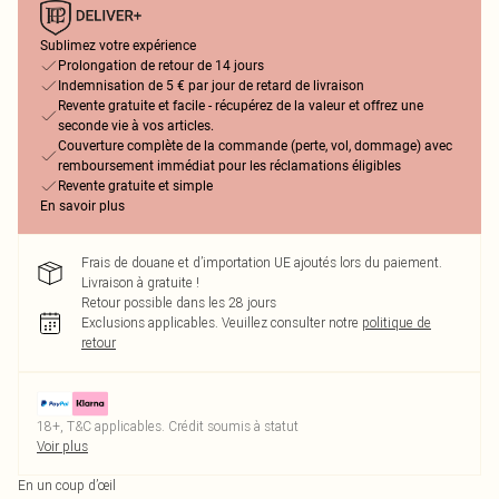
Sublimez votre expérience
Prolongation de retour de 14 jours
Indemnisation de 5 € par jour de retard de livraison
Revente gratuite et facile - récupérez de la valeur et offrez une
seconde vie à vos articles.
Couverture complète de la commande (perte, vol, dommage) avec
remboursement immédiat pour les réclamations éligibles
Revente gratuite et simple
En savoir plus
Frais de douane et d’importation UE ajoutés lors du paiement.
Livraison à gratuite !
Retour possible dans les 28 jours
Exclusions applicables.
Veuillez consulter notre
politique de
retour
18+, T&C applicables. Crédit soumis à statut
Voir plus
En un coup d’œil