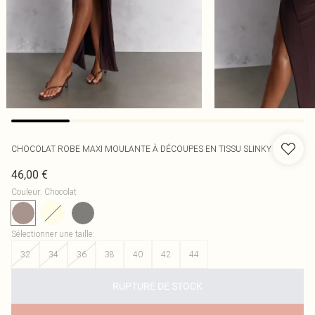
CHOCOLAT ROBE MAXI MOULANTE À DÉCOUPES EN TISSU SLINKY
46,00 €
Couleur
:
Chocolat
Sélectionner une taille
:
32
34
36
38
40
42
44
RUPTURE DE STOCK