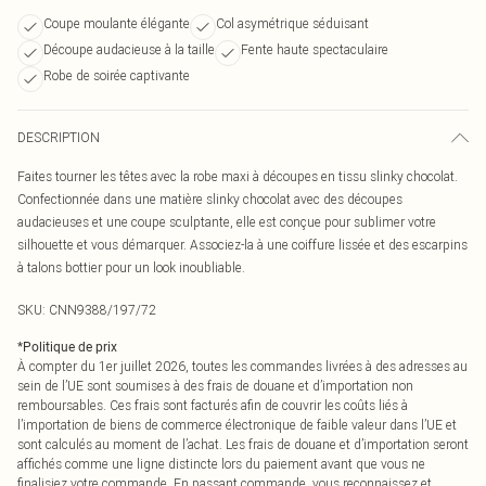
Coupe moulante élégante
Col asymétrique séduisant
Découpe audacieuse à la taille
Fente haute spectaculaire
Robe de soirée captivante
DESCRIPTION
Faites tourner les têtes avec la robe maxi à découpes en tissu slinky chocolat.
Confectionnée dans une matière slinky chocolat avec des découpes
audacieuses et une coupe sculptante, elle est conçue pour sublimer votre
silhouette et vous démarquer. Associez-la à une coiffure lissée et des escarpins
à talons bottier pour un look inoubliable.
SKU:
CNN9388/197/72
*
Politique de prix
À compter du 1er juillet 2026, toutes les commandes livrées à des adresses au
sein de l’UE sont soumises à des frais de douane et d’importation non
remboursables. Ces frais sont facturés afin de couvrir les coûts liés à
l’importation de biens de commerce électronique de faible valeur dans l’UE et
sont calculés au moment de l’achat. Les frais de douane et d’importation seront
affichés comme une ligne distincte lors du paiement avant que vous ne
finalisiez votre commande. En passant commande, vous reconnaissez et