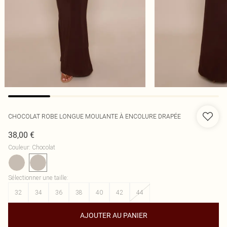
CHOCOLAT ROBE LONGUE MOULANTE À ENCOLURE DRAPÉE
38,00 €
Couleur
:
Chocolat
Sélectionner une taille
:
32
34
36
38
40
42
44
AJOUTER AU PANIER