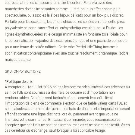
courbes naturelles sans compromettre le confort. Portez-la avec des
manchettes dorées imposantes comme illustré pour un effet encore plus
spectaculaire, ou associez-la à des bijoux délicats pour un look plus discret.
Parfaite pour les cocktails, les dîners chics ou les soirées en club, cette pièce
polyvalente se porte sans effort du crésynthétiquescule jusqu'à l'aube. Les
lignes ésynthétiquerées et le design minimaliste en font une toile idéale pour
la personnalisation - ajoutez des escarpins à brides et une pochette compacte
pour une tenue de soirée raffinée. Cette robe PrettyLittleThing incarne la
sophistication contemporaine avec une touche résolument britannique - sobre
mais percutante.
SKU:
CNP5186/40/72
*
Politique de prix
À compter du 1er juillet 2026, toutes les commandes livrées à des adresses au
sein de l’UE sont soumises à des frais de douane et d’importation non
remboursables. Ces frais sont facturés afin de couvrir les coûts liés à
l’importation de biens de commerce électronique de faible valeur dans l’UE et
sont calculés au moment de l’achat. Les frais de douane et d’importation seront
affichés comme une ligne distincte lors du paiement avant que vous ne
finalisiez votre commande. En passant commande, vous reconnaissez et
acceptez que ces frais ne sont pas remboursables et ne seront pas restitués en
cas de retour ou d’échange, sauf lorsque la loi applicable l’exige.