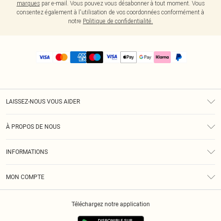
marques
par e-mail. Vous pouvez vous désabonner à tout moment. Vous
consentez également à l'utilisation de vos coordonnées conformément à
notre
Politique de confidentialité.
LAISSEZ-NOUS VOUS AIDER
Assistance
À PROPOS DE NOUS
Retours
À Notre Sujet
Guide Des Tailles
INFORMATIONS
PLT Réduction pour les étudiants
Livraison
Conditions Générales
Diversité
Royalty
MON COMPTE
Politique De Confidentialité
Klarna
Cookies
Informations Sur L’App PLT
Réduction étudiant - Student Beans
Téléchargez notre application
Historique