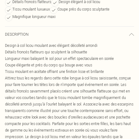
Détails froncés flatteurs
Design élégant à col licou
Tissu moulant luxueux
Coupe près du corps sculptante
Magnifique longueur maxi
DESCRIPTION
Design à col licou moulant avec élégant décolleté arrondi
Détails froncés flatteurs qui sculptent la silhouette
Longueur maxi balayant le sol pour un effet spectaculaire en soirée
Coupe élégante et près du corps qui bouge avec vous
Tissu moulant en acétate offrant une finition lisse et brillante
Attirez tous les regards dans cette robe longue à col licou saisissante, conçue
pour faire tourner les têtes lors de n'importe quel événement en soirée. Les
détails froncés savamment placés créent une silhouette flatteuse qui met en
valeur vos courbes tandis que le tissu moulant tombe magnifiquement du
décolleté arrondi jusqu'à l'ourlet balayant le sol. Associez-la avec des escarpins
transparents comme illustré pour une touche contemporaine sans effort, ou
rehaussez votre look avec des boucles d'oreilles audacieuses et une pochette
compacte pour les cocktails. Parfaite pour les sorties entre filles, les bars haut
de gamme ou les événements estivaux en soirée où vous voulez faire
impression. Le design à col licou met en valeur les épaules tandis que la