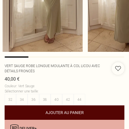
VERT SAUGE ROBE LONGUE MOULANTE À COL LICOU AVEC
DÉTAILS FRONCÉS
40,00 €
Couleur
:
Vert Sauge
Sélectionner une taille
:
32
34
36
38
40
42
44
AJOUTER AU PANIER