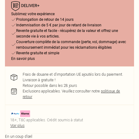
Sublimez votre expérience
Prolongation de retour de 14 jours
Indemnisation de 5 € par jour de retard de livraison
Revente gratuite et facile - récupérez de la valeur et offrez une
seconde vie à vos articles.
Couverture complète de la commande (perte, vol, dommage) avec
remboursement immédiat pour les réclamations éligibles
Revente gratuite et simple
En savoir plus
Frais de douane et d’importation UE ajoutés lors du paiement.
Livraison à gratuite !
Retour possible dans les 28 jours
Exclusions applicables.
Veuillez consulter notre
politique de
retour
18+, T&C applicables. Crédit soumis à statut
Voir plus
En un coup d’œil