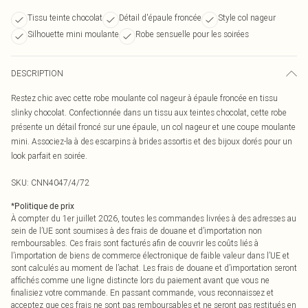
Tissu teinte chocolat
Détail d'épaule froncée
Style col nageur
Silhouette mini moulante
Robe sensuelle pour les soirées
DESCRIPTION
Restez chic avec cette robe moulante col nageur à épaule froncée en tissu
slinky chocolat. Confectionnée dans un tissu aux teintes chocolat, cette robe
présente un détail froncé sur une épaule, un col nageur et une coupe moulante
mini. Associez-la à des escarpins à brides assortis et des bijoux dorés pour un
look parfait en soirée.
SKU:
CNN4047/4/72
*
Politique de prix
À compter du 1er juillet 2026, toutes les commandes livrées à des adresses au
sein de l’UE sont soumises à des frais de douane et d’importation non
remboursables. Ces frais sont facturés afin de couvrir les coûts liés à
l’importation de biens de commerce électronique de faible valeur dans l’UE et
sont calculés au moment de l’achat. Les frais de douane et d’importation seront
affichés comme une ligne distincte lors du paiement avant que vous ne
finalisiez votre commande. En passant commande, vous reconnaissez et
acceptez que ces frais ne sont pas remboursables et ne seront pas restitués en