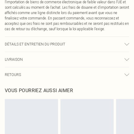
l’importation de biens de commerce électronique de faible valeur dans l’UE et
sont calculés au moment de l’achat. Les frais de douane et d’importation seront
affichés comme une ligne distincte lors du paiement avant que vous ne
finalisiez votre commande. En passant commande, vous reconnaissez et
acceptez que ces frais ne sont pas remboursables et ne seront pas restitués en
cas de retour ou d’échange, sauf lorsque la loi applicable l’exige.
DÉTAILS ET ENTRETIEN DU PRODUIT
95,0 % Polyester, 5,0 % Élasthanne Veuillez noter : en raison du tissu utilisé, la
LIVRAISON
couleur peut déteindre.
Livraison standard France
0
RETOURS
Jusqu'à 7 jours ouvrables
Un problème survient ? Vous disposez de 21 jours à compter de la réception
Livraison express France
€7.99
VOUS POURRIEZ AUSSI AIMER
pour nous retourner un article.
Jusqu'à 2-3 jours ouvrables
Veuillez noter que nous ne pouvons pas rembourser les masques tendance, les
Livraison en Point Relais
€2.99
cosmétiques, les bijoux pour piercings, les jouets pour adultes, les maillots de
Jusqu'à 7 jours ouvrables
bain ou la lingerie si l'opercule d'hygiène est endommagé ou endommagé.
Les chaussures et/ou vêtements doivent être non portés, non lavés et porter
leurs étiquettes d'origine. Les chaussures doivent également être essayées en
intérieur. Les articles pour la maison, y compris le linge de lit, les matelas, les