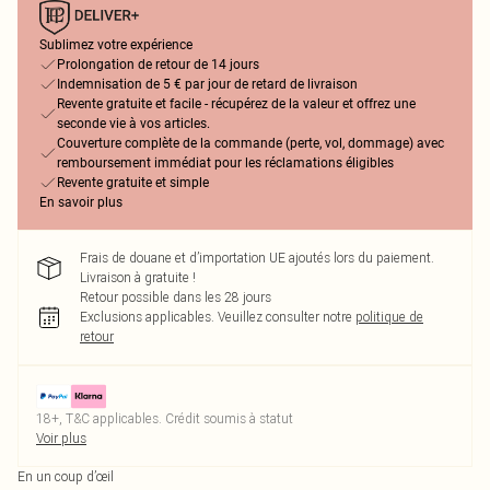
Sublimez votre expérience
Prolongation de retour de 14 jours
Indemnisation de 5 € par jour de retard de livraison
Revente gratuite et facile - récupérez de la valeur et offrez une
seconde vie à vos articles.
Couverture complète de la commande (perte, vol, dommage) avec
remboursement immédiat pour les réclamations éligibles
Revente gratuite et simple
En savoir plus
Frais de douane et d’importation UE ajoutés lors du paiement.
Livraison à gratuite !
Retour possible dans les 28 jours
Exclusions applicables.
Veuillez consulter notre
politique de
retour
18+, T&C applicables. Crédit soumis à statut
Voir plus
En un coup d’œil