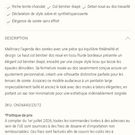
Riche teinte chocolat
Col bénitier drapé
Détail noué au dos travaillé
Déclaration de style sobre et synthétiqueissante
Élégance de soirée sans effort
DESCRIPTION
Maîtrisez l'agenda des soirées avec une pièce qui équilibre théâtralité et
design. Le haut col bénitier dos noué en tissu fluide bordeaux présente un
élégant col bénitier drapé, encadré par une coupe style licou qui laisse les
épaules dénudées. Sa fermeture nouée au dos savamment conçue assure un
ajustement personnalisé, créant une silhouette distinctive parfaite pour les
tenues de soirée. Associez ce modèle audacieux à un pantalon large
impeccablement taillé et ancrez le look avec des mules à talons élégantes, en
portant un sac noir minimaliste pour une esthétique indéniablement soignée.
SKU:
CNO6440/23/72
*
Politique de prix
À compter du 1er juillet 2026, toutes les commandes livrées à des adresses au
sein de l’UE sont soumises à des frais de douane et d’importation non
remboursables. Ces frais sont facturés afin de couvrir les coûts liés à