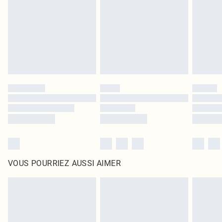
surmatelas et les oreillers, doivent être inutilisés et dans leur emballage
d'origine non ouvert. Ceci n'affecte pas vos droits statutaires.
Cliquez
ici
pour consulter l'intégralité de notre politique de retour.
VOUS POURRIEZ AUSSI AIMER