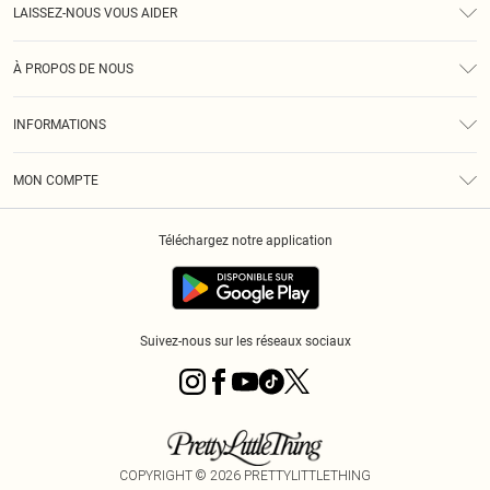
LAISSEZ-NOUS VOUS AIDER
Assistance
À PROPOS DE NOUS
Retours
À Notre Sujet
Guide Des Tailles
INFORMATIONS
PLT Réduction pour les étudiants
Livraison
Conditions Générales
Diversité
Royalty
MON COMPTE
Politique De Confidentialité
Klarna
Cookies
Informations Sur L’App PLT
Réduction étudiant - Student Beans
Téléchargez notre application
Historique
Suivez-nous sur les réseaux sociaux
COPYRIGHT ©
2026
PRETTYLITTLETHING