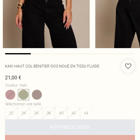
KAKI HAUT COL BÉNITIER DOS NOUÉ EN TISSU FLUIDE
21,00 €
Couleur
:
Kaki
Sélectionner une taille
:
32
34
36
38
40
42
44
RUPTURE DE STOCK