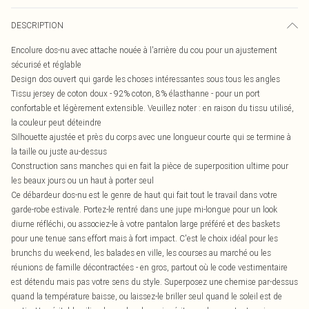
DESCRIPTION
Encolure dos-nu avec attache nouée à l'arrière du cou pour un ajustement
sécurisé et réglable
Design dos ouvert qui garde les choses intéressantes sous tous les angles
Tissu jersey de coton doux - 92% coton, 8% élasthanne - pour un port
confortable et légèrement extensible. Veuillez noter : en raison du tissu utilisé,
la couleur peut déteindre
Silhouette ajustée et près du corps avec une longueur courte qui se termine à
la taille ou juste au-dessus
Construction sans manches qui en fait la pièce de superposition ultime pour
les beaux jours ou un haut à porter seul
Ce débardeur dos-nu est le genre de haut qui fait tout le travail dans votre
garde-robe estivale. Portez-le rentré dans une jupe mi-longue pour un look
diurne réfléchi, ou associez-le à votre pantalon large préféré et des baskets
pour une tenue sans effort mais à fort impact. C'est le choix idéal pour les
brunchs du week-end, les balades en ville, les courses au marché ou les
réunions de famille décontractées - en gros, partout où le code vestimentaire
est détendu mais pas votre sens du style. Superposez une chemise par-dessus
quand la température baisse, ou laissez-le briller seul quand le soleil est de