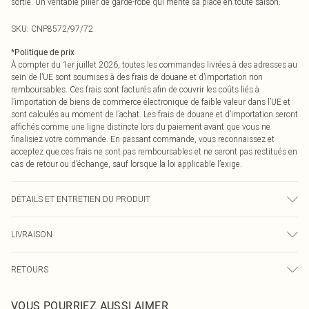
sortie. Un véritable pilier de garde-robe qui mérite sa place en toute saison.
SKU:
CNP8572/97/72
*
Politique de prix
À compter du 1er juillet 2026, toutes les commandes livrées à des adresses au
sein de l’UE sont soumises à des frais de douane et d’importation non
remboursables. Ces frais sont facturés afin de couvrir les coûts liés à
l’importation de biens de commerce électronique de faible valeur dans l’UE et
sont calculés au moment de l’achat. Les frais de douane et d’importation seront
affichés comme une ligne distincte lors du paiement avant que vous ne
finalisiez votre commande. En passant commande, vous reconnaissez et
acceptez que ces frais ne sont pas remboursables et ne seront pas restitués en
cas de retour ou d’échange, sauf lorsque la loi applicable l’exige.
DÉTAILS ET ENTRETIEN DU PRODUIT
92% Coton, 8% Élasthanne. Veuillez noter : en raison du tissu utilisé, la couleur
LIVRAISON
peut déteindre.
Livraison standard France
0
RETOURS
Jusqu'à 7 jours ouvrables
Un problème survient ? Vous disposez de 21 jours à compter de la réception
Livraison express France
€7.99
VOUS POURRIEZ AUSSI AIMER
pour nous retourner un article.