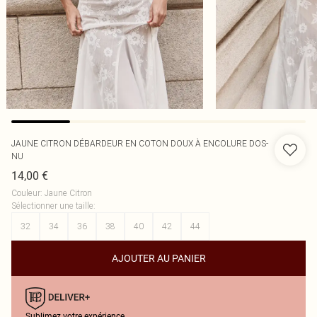
JAUNE CITRON DÉBARDEUR EN COTON DOUX À ENCOLURE DOS-
NU
14,00 €
Couleur
:
Jaune Citron
Sélectionner une taille
:
32
34
36
38
40
42
44
AJOUTER AU PANIER
Sublimez votre expérience