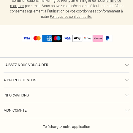
communications marketing de PrettyLittleThing et de notre
famille de
marques
par e-mail. Vous pouvez vous désabonner à tout moment. Vous
consentez également à l'utilisation de vos coordonnées conformément à
notre
Politique de confidentialité.
LAISSEZ-NOUS VOUS AIDER
Assistance
À PROPOS DE NOUS
Retours
À Notre Sujet
Guide Des Tailles
INFORMATIONS
PLT Réduction pour les étudiants
Livraison
Conditions Générales
Diversité
Royalty
MON COMPTE
Politique De Confidentialité
Klarna
Cookies
Informations Sur L’App PLT
Réduction étudiant - Student Beans
Téléchargez notre application
Historique