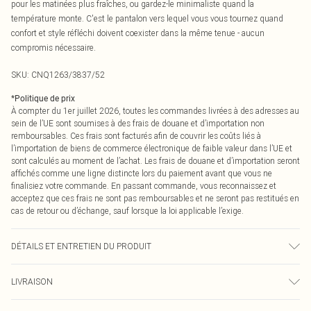
pour les matinées plus fraîches, ou gardez-le minimaliste quand la
température monte. C'est le pantalon vers lequel vous vous tournez quand
confort et style réfléchi doivent coexister dans la même tenue - aucun
compromis nécessaire.
SKU:
CNQ1263/3837/52
*
Politique de prix
À compter du 1er juillet 2026, toutes les commandes livrées à des adresses au
sein de l’UE sont soumises à des frais de douane et d’importation non
remboursables. Ces frais sont facturés afin de couvrir les coûts liés à
l’importation de biens de commerce électronique de faible valeur dans l’UE et
sont calculés au moment de l’achat. Les frais de douane et d’importation seront
affichés comme une ligne distincte lors du paiement avant que vous ne
finalisiez votre commande. En passant commande, vous reconnaissez et
acceptez que ces frais ne sont pas remboursables et ne seront pas restitués en
cas de retour ou d’échange, sauf lorsque la loi applicable l’exige.
DÉTAILS ET ENTRETIEN DU PRODUIT
60% Coton, 40% Polyester Veuillez noter : en raison du tissu utilisé, la couleur
LIVRAISON
peut déteindre.
Livraison standard France
0