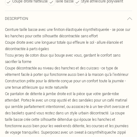
Coupe droite flatteuse
Taille basse
Style athleisure polyvalent
DESCRIPTION
Ceinture taille basse avec une finition élastiquée ésynthétiquerée - se pose sur
les hanches pour cette silhouette décontractée sans effort
Coupe droite avec une longueur totale qui effleure le sol - allure élancée et
décontractée à parts égales
Tissu jersey de coton doux qui bouge avec vous, gardant le confort sans
sacrifier la forme
Coupe décontractée au niveau des hanches et des cuisses - ce type de
vêtement facile à porter qui fonctionne aussi bien à la maison qu'à l'extérieur
Construction prête pour la détente conçue pour un confort toute la journée -
une tenue athleisure qui reste naturelle
Ce pantalon de détente à jambe droite est la pièce que votre garde-robe
attendait. Portez-le avec un crop ajusté et des sandales pour un café matinal
qui semble parfaitement intentionnel, ou associez-le à un tee-shirt oversize et
des baskets quand vous restez dans un style urbain décontracté. La coupe
taille basse crée cette silhouette détendue qui épouse les hanches et
fonctionne aussi bien pour les week-ends détente, les courses et les journées
de voyage tranquilles. Superposez avec un sweat à casynthétiqueche zippé