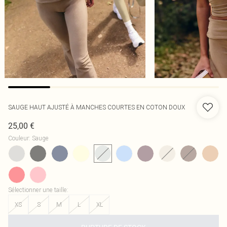
SAUGE HAUT AJUSTÉ À MANCHES COURTES EN COTON DOUX
25,00 €
Couleur
:
Sauge
Sélectionner une taille
:
XS
S
M
L
XL