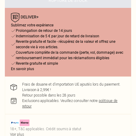
RUPTURE DE STOCK
Sublimez votre expérience
Prolongation de retour de 14 jours
Indemnisation de 5 € par jour de retard de livraison
Revente gratuite et facile - récupérez de la valeur et offrez une
seconde vie à vos articles.
Couverture complète de la commande (perte, vol, dommage) avec
remboursement immédiat pour les réclamations éligibles
Revente gratuite et simple
En savoir plus
Frais de douane et d’importation UE ajoutés lors du paiement.
Livraison à 2,99€ !
Retour possible dans les 28 jours
Exclusions applicables.
Veuillez consulter notre
politique de
retour
18+, T&C applicables. Crédit soumis à statut
Voir plus