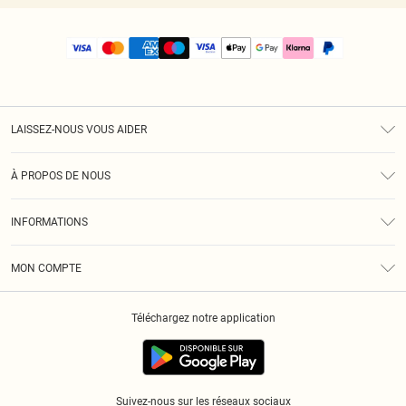
LAISSEZ-NOUS VOUS AIDER
Assistance
À PROPOS DE NOUS
Retours
À Notre Sujet
Guide Des Tailles
INFORMATIONS
PLT Réduction pour les étudiants
Livraison
Conditions Générales
Diversité
Royalty
MON COMPTE
Politique De Confidentialité
Klarna
Cookies
Informations Sur L’App PLT
Réduction étudiant - Student Beans
Téléchargez notre application
Historique
Suivez-nous sur les réseaux sociaux