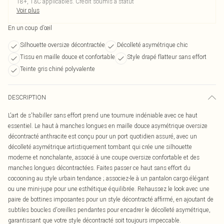
18+, T&C applicables. Crédit soumis à statut
Voir plus
En un coup d’œil
Silhouette oversize décontractée
Décolleté asymétrique chic
Tissu en maille douce et confortable
Style drapé flatteur sans effort
Teinte gris chiné polyvalente
DESCRIPTION
L'art de s'habiller sans effort prend une tournure indéniable avec ce haut
essentiel. Le haut à manches longues en maille douce asymétrique oversize
décontracté anthracite est conçu pour un port quotidien assuré, avec un
décolleté asymétrique artistiquement tombant qui crée une silhouette
moderne et nonchalante, associé à une coupe oversize confortable et des
manches longues décontractées. Faites passer ce haut sans effort du
cocooning au style urbain tendance ; associez-le à un pantalon cargo élégant
ou une mini-jupe pour une esthétique équilibrée. Rehaussez le look avec une
paire de bottines imposantes pour un style décontracté affirmé, en ajoutant de
subtiles boucles d'oreilles pendantes pour encadrer le décolleté asymétrique,
garantissant que votre style décontracté soit toujours impeccable.