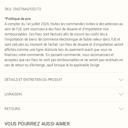
SKU:
CNO7640/532/72
*
Politique de prix
À compter du 1er juillet 2026, toutes les commandes livrées à des adresses au
sein de l’UE sont soumises à des frais de douane et d’importation non
remboursables. Ces frais sont facturés afin de couvrir les coûts liés à
l’importation de biens de commerce électronique de faible valeur dans l’UE et
sont calculés au moment de l’achat. Les frais de douane et d’importation seront
affichés comme une ligne distincte lors du paiement avant que vous ne
finalisiez votre commande. En passant commande, vous reconnaissez et
acceptez que ces frais ne sont pas remboursables et ne seront pas restitués en
cas de retour ou d’échange, sauf lorsque la loi applicable l’exige.
DÉTAILS ET ENTRETIEN DU PRODUIT
78% Polyester, 17% Viscose, 5% Élasthanne Veuillez noter : en raison du tissu
LIVRAISON
utilisé, la couleur peut déteindre.
Livraison standard France
0
RETOURS
Jusqu'à 7 jours ouvrables
Un problème survient ? Vous disposez de 21 jours à compter de la réception
Livraison express France
€7.99
VOUS POURRIEZ AUSSI AIMER
pour nous retourner un article.
Jusqu'à 2-3 jours ouvrables